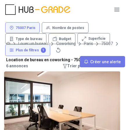
75007 Paris
Nombre de postes
Superficie
Type de bureau
Budget
Louer un bureau
Coworking
Paris
75007
Plus de filtres
1
Location de bureau en coworking - 75007 Paris
Créer une alerte
6 annonces
Trier par : Recommandations