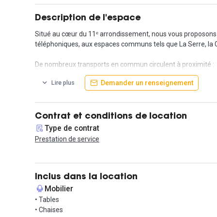
Description de l'espace
Situé au cœur du 11ᵉ arrondissement, nous vous proposons à
téléphoniques, aux espaces communs tels que La Serre, la Chi
De nombreux transports en commun circulent à proximité :
- Métro : Stations Chemin Vert (ligne 8) à 7 minutes à pied, 
Demander un renseignement
Lire plus
- Bus : Lignes 69 (arrêt Richard Lenoir à 3 minutes), 91 (arrê
Le quartier Saint-Ambroise, où se situe le bureau, est rép
Contrat et conditions de location
Vous souhaitez visiter ? Contactez-nous dès aujourd'hui !
Type de contrat
Prestation de service
Inclus dans la location
Mobilier
• Tables
• Chaises