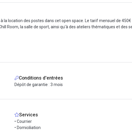
 la location des postes dans cet open space. Le tarif mensuel de 450€ 
ll Room, la salle de sport, ainsi qu'à des ateliers thématiques et des s
Bréguet-Sabin (ligne 5) à 3 minutes à pied, et Saint-Ambroise (ligne 9) à 
t Saint-Gilles - Chemin Vert à 5 minutes), N01 et N02 pour les services no
uté pour son ambiance conviviale et ses nombreux commerces de proximit
Conditions d'entrées
Dépôt de garantie : 3 mois
Services
• Courrier
• Domiciliation