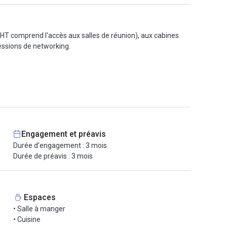
HT comprend l'accès aux salles de réunion), aux cabines
essions de networking.​
5 minutes à pied.​
cturnes.​
é, offrant un cadre de travail agréable et dynamique.
Engagement et préavis
Durée d'engagement : 3 mois
Durée de préavis : 3 mois
Espaces
• Salle à manger
• Cuisine