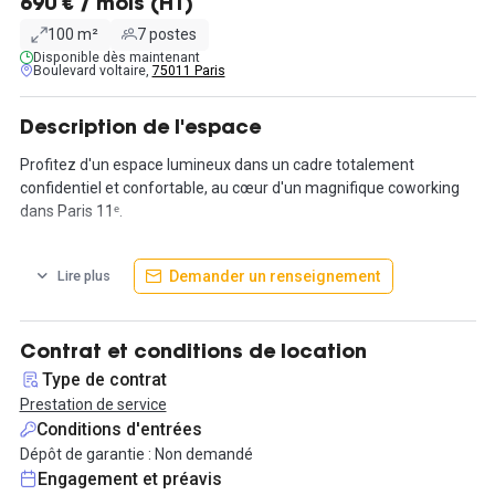
690 € / mois (HT)
100 m²
7 postes
Disponible dès maintenant
Boulevard voltaire,
75011 Paris
Description de l'espace
Profitez d'un espace lumineux dans un cadre totalement
confidentiel et confortable, au cœur d'un magnifique coworking
dans Paris 11ᵉ.
Le 11ᵉ arrondissement de Paris constitue un emplacement idéal
Demander un renseignement
Lire plus
pour une entreprise. Le quartier offre une combinaison unique de
dynamisme urbain et d'infrastructures professionnelles. Avec
ses nombreux espaces de coworking, ses services dédiés aux
entreprises et sa proximité avec des centres d'affaires, il crée un
Contrat et conditions de location
environnement propice à la croissance et à la collaboration
Type de contrat
professionnelle. Plusieurs stations de métro sont à proximité,
Prestation de service
telles que la station Charonne (ligne 9) et la station Voltaire (ligne
Conditions d'entrées
9), permettant des connexions rapides et pratiques vers d'autres
Dépôt de garantie : Non demandé
quartiers de Paris. Par ailleurs, des lignes de bus desservent
Engagement et préavis
également la zone, offrant des solutions complémentaires pour