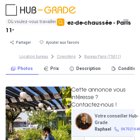
Aucun
Postes de travail au rez-de-chaussée - Paris
résultat
11ᵉ
trouvé
Partager
Ajouter aux favoris
Location bureau
Coworking
Bureau Paris (75011)
Photos
Prix
Description
Condition
Cette annonce vous
intéresse ?
Contactez-nous !
Votre conseiller Hub-
Grade
Raphael
06702164