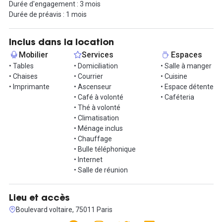
Durée d'engagement : 3 mois
se déplacer efficacement.
Durée de préavis : 1 mois
Vous bénéficierez des avantages de la communauté en ayant
accès à l'ensemble de nos services et événements tels que des
Inclus dans la location
afterworks, des conférences, des ateliers bien-être, et des offres
Mobilier
Services
Espaces
partenaires.
• Tables
• Domiciliation
• Salle à manger
• Chaises
• Courrier
• Cuisine
Le tarif par poste de 680€HT/mois comprend une large gamme
• Imprimante
• Ascenseur
• Espace détente
de services tels qu'un accès 24/7, une connexion Internet haut
• Café à volonté
• Caféteria
débit, l'utilisation du café filtre/thé offert ou encore des crédits
• Thé à volonté
meetings pour réserver des salles de réunions. Vous aurez aussi
• Climatisation
la possibilité d'accueillir un ou deux visiteurs ponctuellement, la
• Ménage inclus
libre utilisation des phones booths et des espaces projets, l'accès
• Chauffage
à la cuisine, ou encore la participation à des événements. Le
• Bulle téléphonique
service de ménage régulier est inclus, ainsi que les coûts associés
• Internet
à l'eau, l'électricité et diverses taxes (foncières, bureau,
• Salle de réunion
prélèvement des ordures).
Cette offre complète vise à vous fournir un environnement de
Lieu et accès
travail optimal, libre de préoccupations logistiques, tout en
Boulevard voltaire, 75011 Paris
favorisant la productivité et la collaboration.