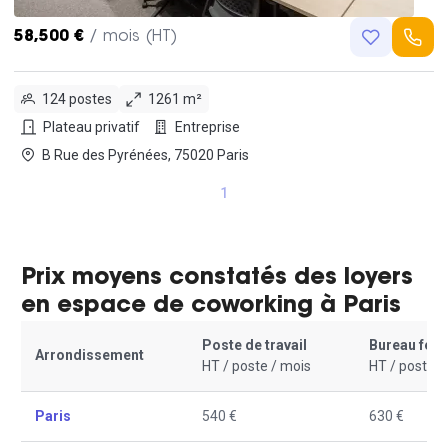
58,500 €
/ mois (HT)
124 postes
1261 m²
Plateau privatif
Entreprise
B Rue des Pyrénées, 75020 Paris
1
Prix moyens constatés des loyers
en espace de coworking à Paris
Poste de travail
Bureau fer
Arrondissement
HT / poste / mois
HT / poste /
Paris
540 €
630 €