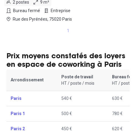
2 postes
9 m²
Bureau fermé
Entreprise
Rue des Pyrénées, 75020 Paris
1
Prix moyens constatés des loyers
en espace de coworking à Paris
Poste de travail
Bureau fer
Arrondissement
HT / poste / mois
HT / poste /
Paris
540 €
630 €
Paris 1
500 €
780 €
Paris 2
450 €
620 €