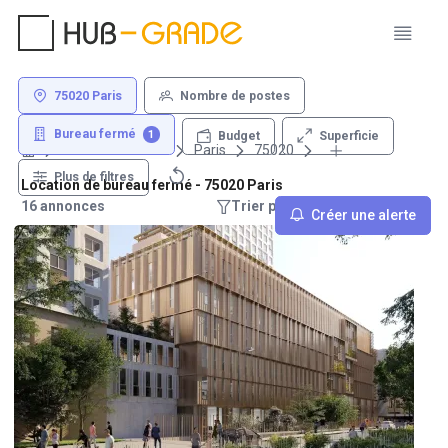
75020 Paris
Nombre de postes
Bureau fermé
1
Superficie
Budget
Louer un bureau
Paris
75020
Plus de filtres
Location de bureau fermé - 75020 Paris
16 annonces
Trier par : Recommandations
Créer une alerte