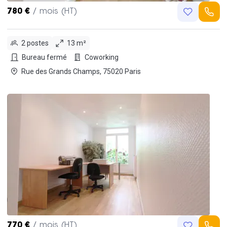
780 €
/ mois (HT)
2 postes
13 m²
Bureau fermé
Coworking
Rue des Grands Champs, 75020 Paris
770 €
/ mois (HT)