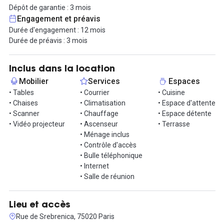
Dépôt de garantie : 3 mois
Le quartier Saint Blaise propose commerces, cafés, restaurants
Engagement et préavis
et vie locale dense. L’accès se fait facilement via les transports
Durée d'engagement : 12 mois
avec 2 stations de métro (Porte de Bagnolet ligne 3 et Porte de
Durée de préavis : 3 mois
Montreuil ligne 9), le Tram (arrêt Marie de Miribel) et plusieurs
stations de vélo.
Inclus dans la location
Un espace fonctionnel, modulable, dans un environnement
Mobilier
Services
Espaces
chargé de sens.
• Tables
• Courrier
• Cuisine
• Chaises
• Climatisation
• Espace d'attente
Pour avancer sur cette location, contactez-nous pour une visite !
• Scanner
• Chauffage
• Espace détente
• Vidéo projecteur
• Ascenseur
• Terrasse
• Ménage inclus
• Contrôle d'accès
• Bulle téléphonique
• Internet
• Salle de réunion
Lieu et accès
Rue de Srebrenica, 75020 Paris