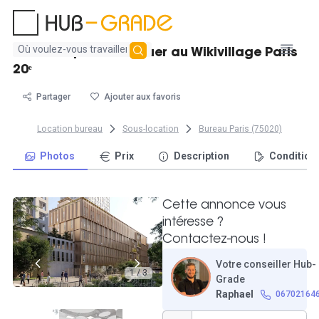
Aucun
Bureau 6 postes à louer au Wikivillage Paris
résultat
20ᵉ
trouvé
Partager
Ajouter aux favoris
Location bureau
Sous-location
Bureau Paris (75020)
Photos
Prix
Description
Condition
Cette annonce vous
intéresse ?
Contactez-nous !
Votre conseiller Hub-
1 / 3
Grade
Raphael
06702164