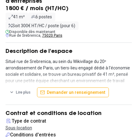
d'entreprises
1800 € / mois (HT/HC)
41 m²
6 postes
Soit 300€ HT/HC / poste (pour 6)
Disponible dès maintenant
Rue de Srebrenica,
75020 Paris
Description de l'espace
Situé rue de Srebrenica, au sein du Wikivillage du 20ᵉ
arrondissement de Paris, un tiers-lieu engagé dédié à l’économie
sociale et solidaire, se trouve un bureau privatif de 41 m², pensé
pour une petite équipe cherchant un environnement de travail
cohérent avec ses valeurs. L’espace peut être livré équipé ou vide,
Demander un renseignement
Lire plus
selon les besoins. L’aménagement fait partie de la prestation.
Le site met à disposition une série d’équipements communs :
salles de réunion modernes, grande cuisine partagée, terrasse
Contrat et conditions de location
extérieure, espaces détente, sanitaires. L’ensemble forme un lieu
Type de contrat
de travail riche, animé par une communauté associative,
Sous-location
entrepreneuriale et créative.
Conditions d'entrées