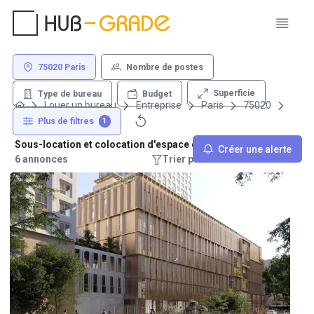
75020 Paris
Nombre de postes
Superficie
Type de bureau
Budget
Louer un bureau
Entreprise
Paris
75020
Plus de filtres
1
Sous-location et colocation d'espace de travail - 75020 Paris
Créer une alerte
6 annonces
Trier par : Recommandations