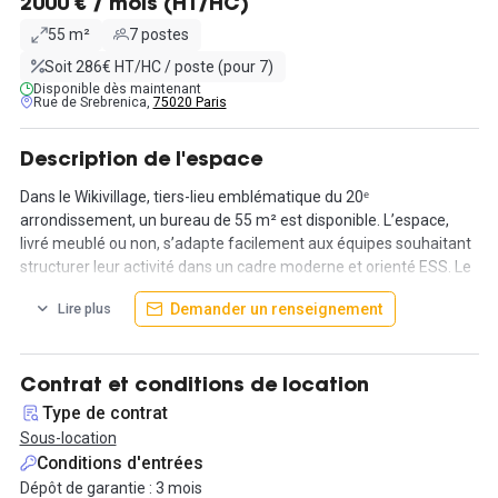
2000 € / mois (HT/HC)
55 m²
7 postes
Soit 286€ HT/HC / poste (pour 7)
Disponible dès maintenant
Rue de Srebrenica,
75020 Paris
Description de l'espace
Dans le Wikivillage, tiers-lieu emblématique du 20ᵉ
arrondissement, un bureau de 55 m² est disponible. L’espace,
livré meublé ou non, s’adapte facilement aux équipes souhaitant
structurer leur activité dans un cadre moderne et orienté ESS. Le
mobilier peut être fourni, sans supplément, selon la configuration
Demander un renseignement
Lire plus
souhaitée.
Autour du bureau, les utilisateurs accèdent à un ensemble
complet : salles de réunion équipées, cuisine commune, terrasse
Contrat et conditions de location
végétalisée, postes détente, sanitaires, et plusieurs zones
Type de contrat
pensées pour les échanges ou le travail informel. L’ambiance est
Sous-location
collaborative, ouverte et portée par une diversité d’acteurs.
Conditions d'entrées
Dépôt de garantie : 3 mois