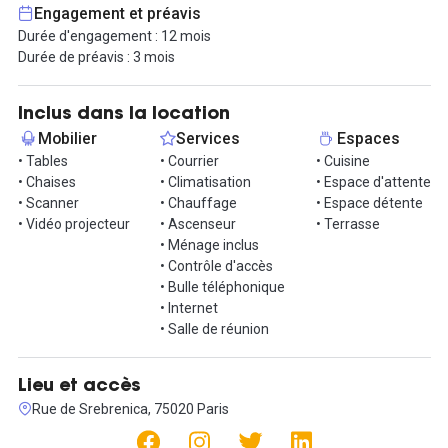
Le quartier Saint Blaise propose commerces, cafés, restaurants
Engagement et préavis
et vie locale dense. L’accès se fait facilement via les transports
Durée d'engagement : 12 mois
avec 2 stations de métro (Porte de Bagnolet ligne 3 et Porte de
Durée de préavis : 3 mois
Montreuil ligne 9), le Tram (arrêt Marie de Miribel) et plusieurs
stations de vélo.
Inclus dans la location
Un emplacement singulier pour une structure qui veut évoluer
Mobilier
Services
Espaces
dans un lieu porteur de sens.
• Tables
• Courrier
• Cuisine
Intéressé ? Organisons une visite dès que vous êtes disponible.
• Chaises
• Climatisation
• Espace d'attente
• Scanner
• Chauffage
• Espace détente
• Vidéo projecteur
• Ascenseur
• Terrasse
• Ménage inclus
• Contrôle d'accès
• Bulle téléphonique
• Internet
• Salle de réunion
Lieu et accès
Rue de Srebrenica, 75020 Paris