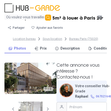
Aucun
Bureau privatif de 55m² à louer à Paris 20ᵉ
résultat
trouvé
Partager
Ajouter aux favoris
Location bureau
Sous-location
Bureau Paris (75020)
Photos
Prix
Description
Condition
Cette annonce vous
intéresse ?
Contactez-nous !
Votre conseiller Hub-
1 / 3
Grade
Raphael
06702164