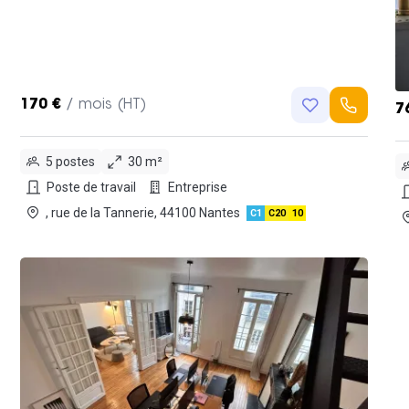
170 €
/ mois (HT)
7
5 postes
30 m²
Poste de travail
Entreprise
, rue de la Tannerie, 44100 Nantes
C1
C20
10