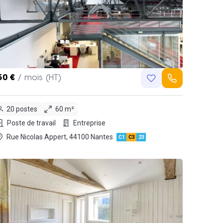
50 €
/ mois (HT)
20 postes
60 m²
Poste de travail
Entreprise
Rue Nicolas Appert, 44100 Nantes
C1
C3
23