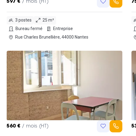
597 €
/ mois (HT)
7
3 postes
25 m²
Bureau fermé
Entreprise
Rue Charles Brunellière, 44000 Nantes
560 €
/ mois (HT)
5