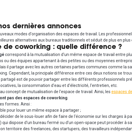
nos dernières annonces
veaux modes d'organisation des espaces de travail. Les professionnels s
lleures alternatives aux bureaux traditionnels et séduit de plus en plus 
 de coworking : quelle différence ?
gé
correspond à la mutualisation d'un même espace de travail entre plu
ups ou des équipes appartenant à des petites ou des moyennes entrepri
is il partage avec les autres certaines parties communes comme la salle 
ing. Cependant, la principale différence entre ces deux notions se trouv
u partagé est de pouvoir partager entre les différents professionnels prés
atives, la consommation d'eau et d'électricité, l'entretien, etc.
u concept de mutualisation de l'espace de travail. Ainsi, les
espaces de
sont pas des espaces de coworking
.
s formes. Ainsi :
ble pour louer un même espace à partager ;
écider de le sous-louer afin de faire de l'économie sur les charges à pa
.) qui dispose d'un bureau fermé ou d'un open-space peut procéder à sa
son territoire des freelances, des startupers, des travailleurs indépend