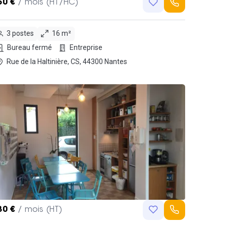
50 €
/ mois (HT/HC)
3 postes
16 m²
Bureau fermé
Entreprise
Rue de la Haltinière, CS, 44300 Nantes
30 €
/ mois (HT)