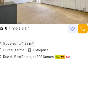
62 €
/ mois (HT)
5 postes
33 m²
Bureau fermé
Entreprise
Rue du Bois Briand, 44300 Nantes
C7
87
127