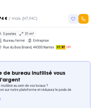
74 €
/ mois (HT/HC)
5 postes
31 m²
Bureau fermé
Entreprise
Rue du Bois Briand, 44300 Nantes
C7
87
127
 de bureau inutilisé vous
l'argent
inutilisé au sein de vos locaux ?
ion sur notre plateforme et réduisez le poids de
e