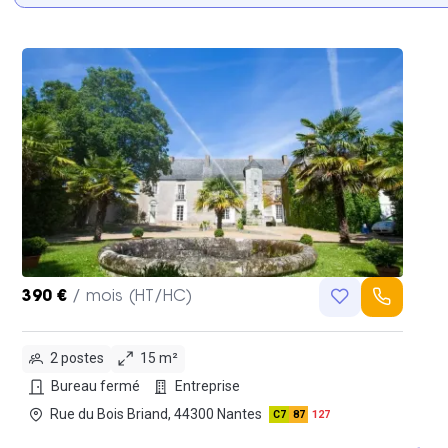
390 €
/ mois (HT/HC)
2 postes
15 m²
Bureau fermé
Entreprise
Rue du Bois Briand, 44300 Nantes
C7
87
127