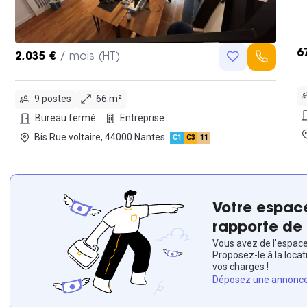
6
2,035 €
/ mois (HT)
9 postes
66 m²
Bureau fermé
Entreprise
Bis Rue voltaire, 44000 Nantes
C1
C3
11
Votre espace
rapporte de 
Vous avez de l'espace 
Proposez-le à la locat
vos charges !
Déposez une annonc