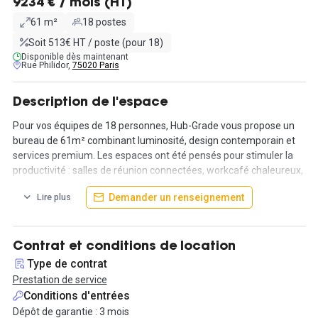
9234 € / mois (HT)
61 m²
18 postes
Soit 513€ HT / poste (pour 18)
Disponible dès maintenant
Rue Philidor,
75020 Paris
Description de l'espace
Pour vos équipes de 18 personnes, Hub-Grade vous propose un
bureau de 61m² combinant luminosité, design contemporain et
services premium. Les espaces ont été pensés pour stimuler la
productivité : salles de réunion connectées, workcafé chaleureux,
tisanerie, salle de sport et espaces extérieurs, afin de créer un
Demander un renseignement
Lire plus
environnement complet pour le travail collaboratif et individuel.
Installé dans un quartier dynamique et agréable, vos
collaborateurs profiteront des restaurants, commerces et cafés
Contrat et conditions de location
locaux, tout en restant à proximité du Bois de Vincennes pour
Type de contrat
respirer un air plus paisible. Les transports sont rapides et
Prestation de service
multiples : métros 1, 2 et 9, RER A, tram T3a/T3b, bus 26, 64, 86,
Conditions d'entrées
215, 351. Parking intérieur et stationnements vélos/trottinettes
Dépôt de garantie : 3 mois