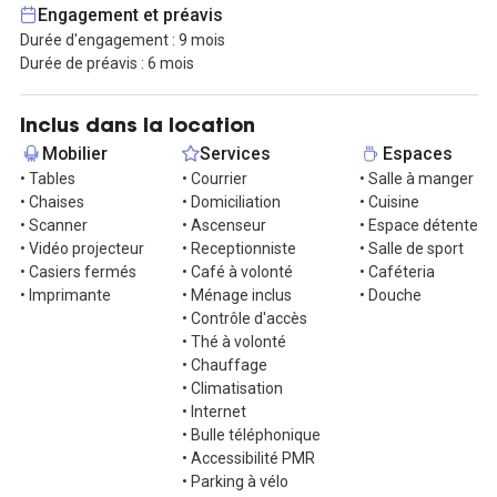
sécurisés disponibles.
Engagement et préavis
Durée d'engagement : 9 mois
Pour un budget de 9 234€HT/mois on a de nombreux services
Durée de préavis : 6 mois
inclus : accueil, conciergerie, Wi-Fi haut débit, salle de sieste,
coworking, espaces de détente et restauration.
Inclus dans la location
Un bureau où bien-être et efficacité se rencontrent, parfait pour
Mobilier
Services
Espaces
grandir et collaborer.
• Tables
• Courrier
• Salle à manger
• Chaises
• Domiciliation
• Cuisine
Contactez-nous pour une visite !
• Scanner
• Ascenseur
• Espace détente
• Vidéo projecteur
• Receptionniste
• Salle de sport
• Casiers fermés
• Café à volonté
• Caféteria
• Imprimante
• Ménage inclus
• Douche
• Contrôle d'accès
• Thé à volonté
• Chauffage
• Climatisation
• Internet
• Bulle téléphonique
• Accessibilité PMR
• Parking à vélo