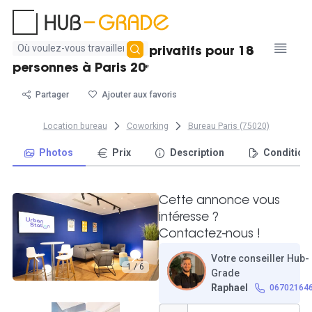
Aucun
Location de bureaux privatifs pour 18
résultat
personnes à Paris 20ᵉ
trouvé
Partager
Ajouter aux favoris
Location bureau
Coworking
Bureau Paris (75020)
Photos
Prix
Description
Condition
Cette annonce vous
intéresse ?
Contactez-nous !
Votre conseiller Hub-
1 / 6
Grade
Raphael
06702164