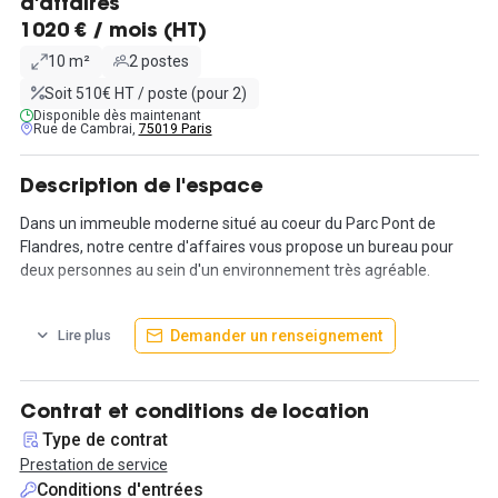
d'affaires
1020 € / mois (HT)
10 m²
2 postes
Soit 510€ HT / poste (pour 2)
Disponible dès maintenant
Rue de Cambrai,
75019 Paris
Description de l'espace
Dans un immeuble moderne situé au coeur du Parc Pont de
Flandres, notre centre d'affaires vous propose un bureau pour
deux personnes au sein d'un environnement très agréable.
Cette offre s'accompagne d'une pléthore de services et de
Demander un renseignement
Lire plus
prestations de qualités destinés à rendre votre quotidien aussi
agréable que possible.
Ce tarif est non contractuel et fourni à titre indicatif.
Contrat et conditions de location
Type de contrat
Prestation de service
Conditions d'entrées