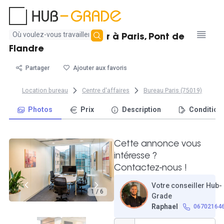
Aucun
Bureau double à louer à Paris, Pont de
résultat
Flandre
trouvé
Partager
Ajouter aux favoris
Location bureau
Centre d'affaires
Bureau Paris (75019)
Photos
Prix
Description
Condition
Cette annonce vous
intéresse ?
Contactez-nous !
Votre conseiller Hub-
1 / 6
Grade
Raphael
06702164