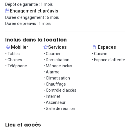
l'espace d'accueil, l'espace pour déjeuner, les salles de réunion et
Dépôt de garantie : 1 mois
la terrasse.
Engagement et préavis
Durée d'engagement : 6 mois
Dans cette offre tous les services et charges sont inclus : accès
Durée de préavis : 1 mois
par badge 24h/24 et 7j/7, internet haut débit fibre (RJ45 et WIFI),
réception du courrier, le ménage, le chauffage, l'électricité...
Inclus dans la location
Afin de répondre à vos besoins nous proposons des services
Mobilier
Services
Espaces
optionnels : domiciliation, un téléphone fixe et un parking.
• Tables
• Courrier
• Cuisine
• Chaises
• Domiciliation
• Espace d'attente
Nous avons deux autres bureaux identiques disponibles.
• Téléphone
• Ménage inclus
• Alarme
• Climatisation
• Chauffage
• Contrôle d'accès
• Internet
• Ascenseur
• Salle de réunion
Lieu et accès