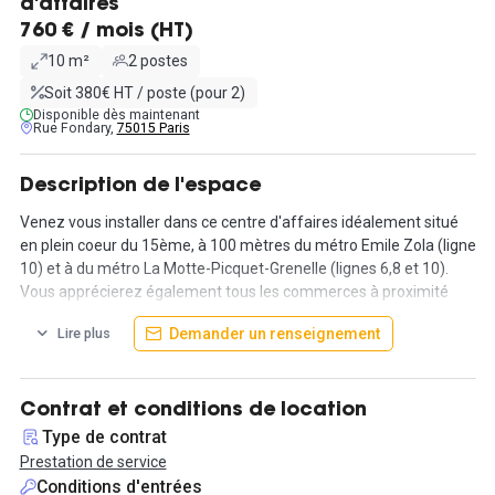
d'affaires
760 € / mois (HT)
10 m²
2 postes
Soit 380€ HT / poste (pour 2)
Disponible dès maintenant
Rue Fondary,
75015 Paris
Description de l'espace
Venez vous installer dans ce centre d'affaires idéalement situé
en plein coeur du 15ème, à 100 mètres du métro Emile Zola (ligne
10) et à du métro La Motte-Picquet-Grenelle (lignes 6,8 et 10).
Vous apprécierez également tous les commerces à proximité
ainsi que le centre de pilate, yoga au rez de chaussée de
Demander un renseignement
Lire plus
l'immeuble. A 100 mètres, vous avez également une salle de
sport.
L'espace a été refait à neuf, il est fonctionnel et lumineux. Le
Contrat et conditions de location
bureau privatif est entièrement équipé et meublé pour accueillir
Type de contrat
deux collaborateurs.
Prestation de service
Vous aurez également accès aux espaces communs: la cuisine,
Conditions d'entrées