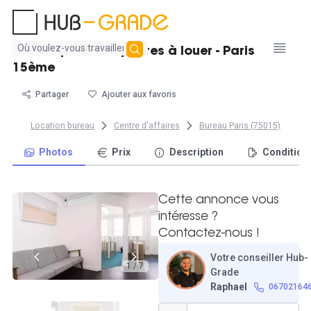
Aucun
Bureau privatif 3 postes à louer - Paris
résultat
15ème
trouvé
Partager
Ajouter aux favoris
Location bureau
Centre d'affaires
Bureau Paris (75015)
Photos
Prix
Description
Condition
Cette annonce vous
intéresse ?
Contactez-nous !
Votre conseiller Hub-
1 / 7
Grade
Raphael
06702164