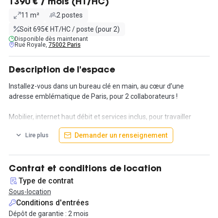
1390 € / mois (HT/HC)
11 m²
2 postes
Soit 695€ HT/HC / poste (pour 2)
Disponible dès maintenant
Rue Royale,
75002 Paris
Description de l'espace
Installez-vous dans un bureau clé en main, au cœur d’une
adresse emblématique de Paris, pour 2 collaborateurs !
Mobilier, internet haut débit et services inclus, pour travailler
efficacement dès le premier jour.
Demander un renseignement
Lire plus
Un cadre élégant et professionnel, idéal pour fondateurs,
consultants ou équipes stratégiques.
Contrat et conditions de location
Disponible à partir du 1er juin 2026
Type de contrat
D’autres surfaces disponibles.
Sous-location
Conditions d'entrées
📩 Contactez-nous pour une visite.
Dépôt de garantie : 2 mois