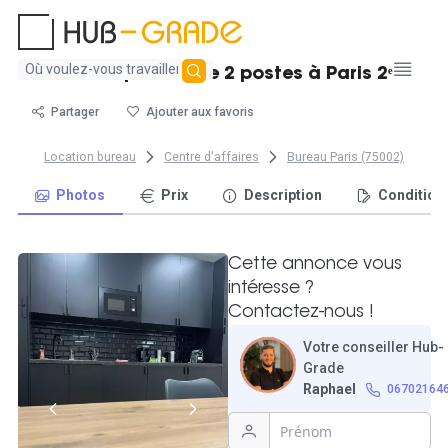
Aucun
Bureau privatif de 2 postes à Paris 2ᵉ
résultat
trouvé
Partager
Ajouter aux favoris
Location bureau
Centre d'affaires
Bureau Paris (75002)
Photos
Prix
Description
Condition
Cette annonce vous
intéresse ?
Contactez-nous !
Votre conseiller Hub-
Grade
Raphael
06702164