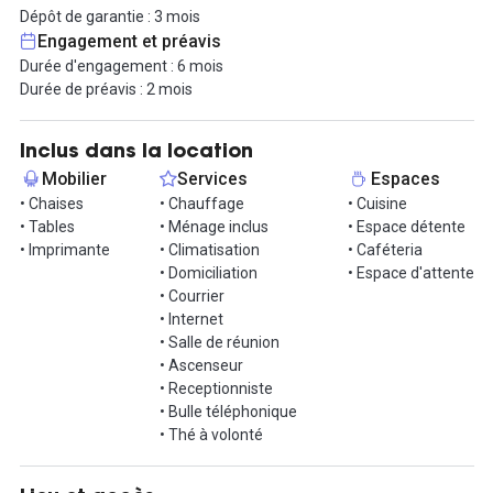
utile pour rendez-vous, transitions rapides, pauses ou sorties
Dépôt de garantie : 3 mois
après la journée.
Engagement et préavis
Durée d'engagement : 6 mois
Contactez-nous pour une visite.
Durée de préavis : 2 mois
Informations complémentaires sur cet espace de
travail
Inclus dans la location
Mobilier
Services
Espaces
Deux salles en complément.
• Chaises
• Chauffage
• Cuisine
Mozart : petite capacité, lumière naturelle, écran et visio,
• Tables
• Ménage inclus
• Espace détente
réservation souple avec réduction last-minute.
• Imprimante
• Climatisation
• Caféteria
• Domiciliation
• Espace d'attente
Diva : format modulable, jusqu’à 20 personnes, smartboard et
• Courrier
audio intégrés, remise résidents et baisse tarifaire en réservation
• Internet
tardive.
• Salle de réunion
• Ascenseur
• Receptionniste
• Bulle téléphonique
• Thé à volonté