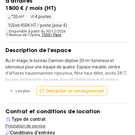
d'affaires
1800 € / mois (HT)
20 m²
4 postes
Soit 450€ HT / poste (pour 4)
Disponible à partir du 30/12/2026
Avenue de l'Opéra,
75001 Paris
Description de l'espace
Au 6ᵉ étage, le bureau Carmen déploie 20 m² lumineux et
silencieux pour une équipe de quatre. Espace meublé, centre
d’affaires haussmannien rigoureux, fibre haut débit, accès 24/7,
lounge, kitchenette équipée, accueil téléphonique et visiteur.
Accès privilégié aux salles Mozart et Diva. Format simple,
Demander un renseignement
Lire plus
opérationnel, immédiatement fonctionnel.
Le secteur Opéra assure une accessibilité directe : réseau dense
de transports, proximité immédiate des lignes 3, 7, 8, 1. Opéra,
Contrat et conditions de location
Palais-Royal–Musée du Louvre et Bourse structurent le périmètre
Type de contrat
et réduisent les temps de déplacement. Quartier actif, doté de
Prestation de service
commerces et d’adresses culturelles autour de l’Opéra Garnier,
Conditions d'entrées