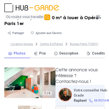
Aucun
Bel espace privé de 20 m² à louer à Opéra -
résultat
Paris 1er
trouvé
Partager
Ajouter aux favoris
Location bureau
Centre d'affaires
Bureau Paris (75001)
Photos
Prix
Description
Condition
Cette annonce vous
intéresse ?
Contactez-nous !
Votre conseiller Hub-
1 / 6
Grade
Raphael
06702164