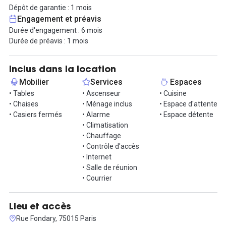
travail, un espace kitchenette et sanitaire sont à disposition
Dépôt de garantie : 1 mois
unique du locataire. Entièrement équipés avec du mobilier de
Engagement et préavis
bureau, l'espace est disponible clés en main, il n'y a plus qu'à venir
Durée d'engagement : 6 mois
s'installer pour se placer dans une ambiance professionnelle.
Durée de préavis : 1 mois
Avec une offre en prestation de services, toutes les taxes,
charges et services sont inclus dans la prestation. Un espace
Inclus dans la location
accueil pour les clients et collaborateurs, un accès par badge
Mobilier
Services
Espaces
24/7, internet haut débit, ménage et entretien,
• Tables
• Ascenseur
• Cuisine
climatisation/chauffage et accès aux salles de réunions.
• Chaises
• Ménage inclus
• Espace d'attente
• Casiers fermés
• Alarme
• Espace détente
Simplicité de gestion donc pour le DAF ou l'office manager, une
• Climatisation
seule facturation ! Le loyer ici est de 4940€ HT/mois, soit 380€
• Chauffage
HT/poste. 6 mois minimum de location sont souhaités pour cet
• Contrôle d'accès
espace, avec seulement 1 mois de préavis et de dépôt de
• Internet
garantie.
• Salle de réunion
• Courrier
À 100 mètres du métro Emile Zola (ligne 10) et à 400 mètres du
métro La Motte-Picquet-Grenelle (lignes 6, 8, 10).
Lieu et accès
Contactez-nous vite pour organiser une visite !
Rue Fondary, 75015 Paris