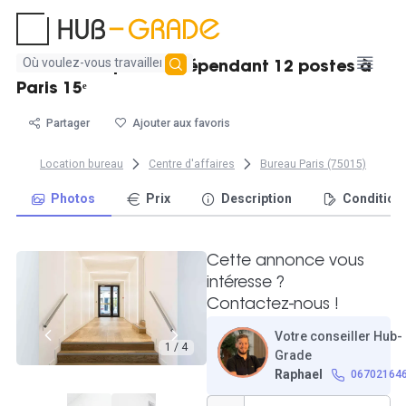
Aucun
Location espace indépendant 12 postes à
résultat
Paris 15ᵉ
trouvé
Partager
Ajouter aux favoris
Location bureau
Centre d'affaires
Bureau Paris (75015)
Photos
Prix
Description
Condition
Cette annonce vous
intéresse ?
Contactez-nous !
Votre conseiller Hub-
1 / 4
Grade
Raphael
06702164