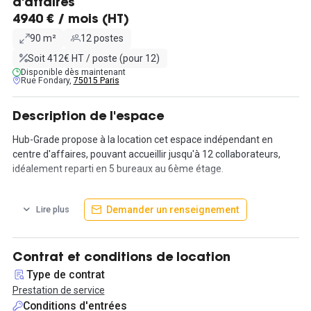
d'affaires
4940 € / mois (HT)
90 m²
12 postes
Soit 412€ HT / poste (pour 12)
Disponible dès maintenant
Rue Fondary,
75015 Paris
Description de l'espace
Hub-Grade propose à la location cet espace indépendant en
centre d'affaires, pouvant accueillir jusqu'à 12 collaborateurs,
idéalement reparti en 5 bureaux au 6ème étage.
Localisé au cœur du 15ᵉ arrondissement de Paris, de nombreux
Demander un renseignement
Lire plus
commerces sont à proximité (supermarchés, boulangeries, la
Poste, banques, tabacs…). Au 6ᵉ étage avec ascenseur, ce grand
espace lumineux est idéal pour une entreprise souhaitant
s'installer de façon privative, tout en gardant les services d'un
Contrat et conditions de location
centre d'affaires.
Type de contrat
Prestation de service
Dans un espace totalement indépendant, outre les espaces de
Conditions d'entrées