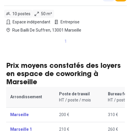
10 postes
50 m²
Espace indépendant
Entreprise
Rue Bailli De Suffren, 13001 Marseille
1
Prix moyens constatés des loyers
en espace de coworking à
Marseille
Poste de travail
Bureau fer
Arrondissement
HT / poste / mois
HT / poste /
Marseille
200 €
310 €
Marseille 1
210 €
260 €