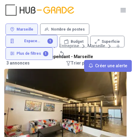
Marseille
Nombre de postes
Espace
1
Superficie
Budget
indépendant
Louer un bureau
Entreprise
Marseille
Plus de filtres
1
Location d'espace indépendant - Marseille
3 annonces
Trier par : Recommandations
Créer une alerte