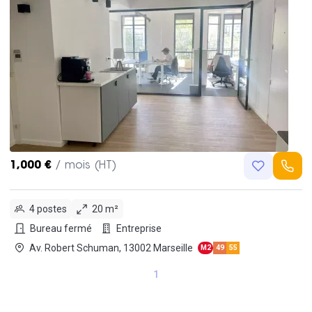
1,000 €
/ mois (HT)
4 postes
20 m²
Bureau fermé
Entreprise
Av. Robert Schuman, 13002 Marseille
M2
49
55
1