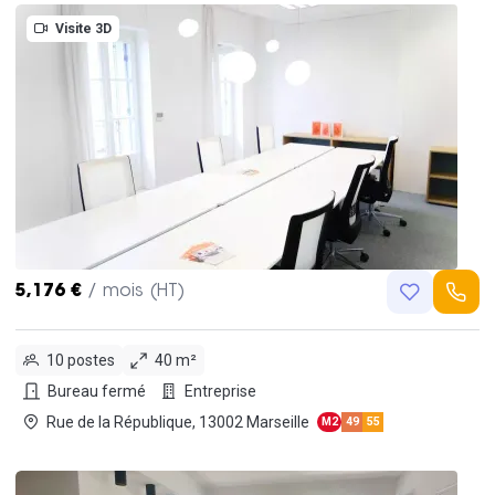
Visite 3D
5,176 €
/ mois (HT)
10 postes
40 m²
Bureau fermé
Entreprise
Rue de la République, 13002 Marseille
M2
49
55