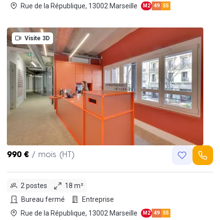
Rue de la République, 13002 Marseille
M2
49
55
Visite 3D
990 €
/ mois (HT)
2 postes
18 m²
Bureau fermé
Entreprise
Rue de la République, 13002 Marseille
M2
49
55