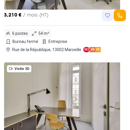
3,210 €
/ mois (HT)
6 postes
54 m²
Bureau fermé
Entreprise
Rue de la République, 13002 Marseille
M2
49
55
Visite 3D