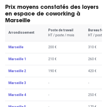
Prix moyens constatés des loyers
en espace de coworking à
Marseille
Poste de travail
Bureau fer
Arrondissement
HT / poste / mois
HT / poste /
Marseille
200 €
310 €
Marseille 1
210 €
260 €
Marseille 2
190 €
420 €
Marseille 3
-
-
Marseille 4
-
250 €
Marseille 5
-
170 €