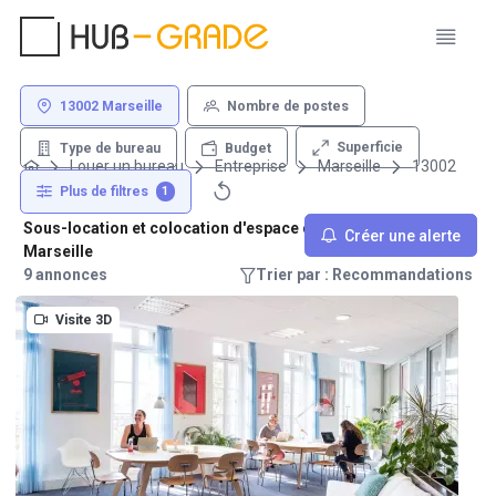
13002 Marseille
Nombre de postes
Superficie
Type de bureau
Budget
Louer un bureau
Entreprise
Marseille
13002
Plus de filtres
1
Sous-location et colocation d'espace de travail - 13002
Créer une alerte
Marseille
9 annonces
Trier par : Recommandations
Visite 3D