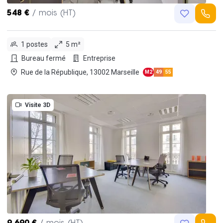
548 €
/ mois (HT)
1 postes
5 m²
Bureau fermé
Entreprise
Rue de la République, 13002 Marseille
M2
49
55
Visite 3D