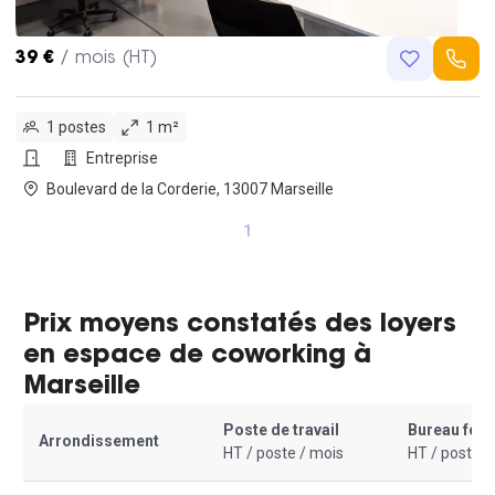
39 €
/ mois (HT)
1 postes
1 m²
Entreprise
Boulevard de la Corderie, 13007 Marseille
1
Prix moyens constatés des loyers
en espace de coworking à
Marseille
Poste de travail
Bureau fer
Arrondissement
HT / poste / mois
HT / poste /