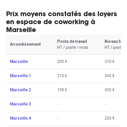
Prix moyens constatés des loyers
en espace de coworking à
Marseille
Poste de travail
Bureau fer
Arrondissement
HT / poste / mois
HT / poste /
Marseille
200 €
310 €
Marseille 1
210 €
260 €
Marseille 2
190 €
420 €
Marseille 3
-
-
Marseille 4
-
250 €