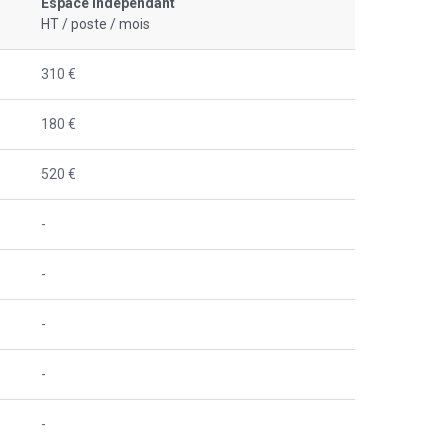
Espace indépendant
HT / poste / mois
310 €
180 €
520 €
-
-
-
-
-