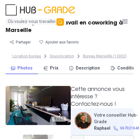
Aucun
Location poste de travail en coworking à
résultat
Marseille
trouvé
Partager
Ajouter aux favoris
Location bureau
Sous-location
Bureau Marseille (13002)
Photos
Prix
Description
Condition
Cette annonce vous
intéresse ?
Contactez-nous !
Votre conseiller Hub-
1 / 11
Grade
Raphael
06702164