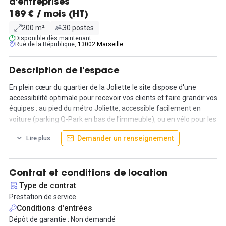
d'entreprises
189 € / mois (HT)
200 m²
30 postes
Disponible dès maintenant
Rue de la République,
13002 Marseille
Description de l'espace
En plein cœur du quartier de la Joliette le site dispose d'une
accessibilité optimale pour recevoir vos clients et faire grandir vos
équipes : au pied du métro Joliette, accessible facilement en
voiture (parking Q-Park en bas de l'immeuble), ou en vélo pour les
plus sportifs. Vous trouverez tous les commerces et restaurants
Demander un renseignement
Lire plus
à proximité immédiate : pharmacie, restauration rapide (Burger
King) ou plus classique (Le Perroquet Bleu, le MundArt), des
supérettes...
Contrat et conditions de location
Nous proposons dans notre centre d'affaires moderne et
Type de contrat
chaleureux des postes de travail nomades à partir de 189€ HT /
Prestation de service
mois.
Conditions d'entrées
Dépôt de garantie : Non demandé
Le loyer inclut tous les services nécessaires au bon