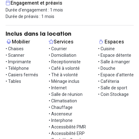
Engagement et préavis
développement de votre activité : connexion internet sécurisée
Durée d'engagement : 1 mois
par la fibre, café et thé à volonté, ménage, un accès à deux salles
Durée de préavis : 1 mois
de réunion en libre service, mise à disposition du mobilier, copieur,
accueil de vos clients, 1 ligne téléphonique pro incluant appels
locaux et internationaux, 60 copies / personne / mois,Accès
Inclus dans la location
illimité à 1 salle de réunion pour 3/4 personnes.
Mobilier
Services
Espaces
• Chaises
• Courrier
• Cuisine
Accès 24/7.
• Scanner
• Domiciliation
• Espace détente
• Imprimante
• Receptionniste
• Salle à manger
Vous travaillez grâce à cette offre sur mesure, on s'occupe du
• Téléphone
• Café à volonté
• Douche
reste !
• Casiers fermés
• Thé à volonté
• Espace d'attente
• Tables
• Ménage inclus
• Caféteria
D'autres surfaces de postes sont disponibles suivant vos besoins,
• Internet
• Salle de sport
vous pouvez agrandir votre espace de travail ou le diminuer
• Salle de réunion
• Coin Stockage
quand vous le souhaitez.
• Climatisation
• Chauffage
Intéressés ? Contactez-nous vite et organisons une visite !
• Ascenseur
• Interphone
Informations complémentaires sur cet espace de
• Accessibilité PMR
travail
• Accessibilité ERP