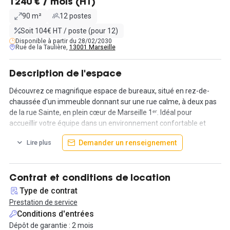
1240 € / mois (HT)
90 m²
12 postes
Soit 104€ HT / poste (pour 12)
Disponible à partir du 28/02/2030
Rue de la Taulière,
13001 Marseille
Description de l'espace
Découvrez ce magnifique espace de bureaux, situé en rez-de-
chaussée d'un immeuble donnant sur une rue calme, à deux pas
de la rue Sainte, en plein cœur de Marseille 1ᵉʳ. Idéal pour
accueillir votre équipe dans un environnement confortable et
professionnel, ce local a été soigneusement aménagé pour
Demander un renseignement
Lire plus
répondre à tous vos besoins.
L'espace accueil est équipé de 3 canapés confortables et d'une
table basse, offrant un cadre convivial pour recevoir vos clients et
Contrat et conditions de location
partenaires. La partie bureau comprend un openspace de 12
Type de contrat
places, composé de 3 grands bureaux pouvant chacun accueillir 4
Prestation de service
personnes, ainsi qu'un coin cuisine moderne avec comptoir,
Conditions d'entrées
parfait pour les pauses déjeuner. Profitez également d'une petite
Dépôt de garantie : 2 mois