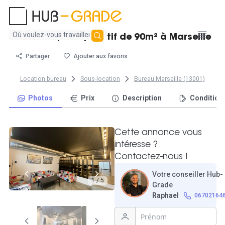
Aucun
Grand espace privatif de 90m² à Marseille
résultat
trouvé
Partager
Ajouter aux favoris
Location bureau
Sous-location
Bureau Marseille (13001)
Photos
Prix
Description
Condition
Cette annonce vous
intéresse ?
Contactez-nous !
Votre conseiller Hub-
1 / 5
Grade
Raphael
06702164