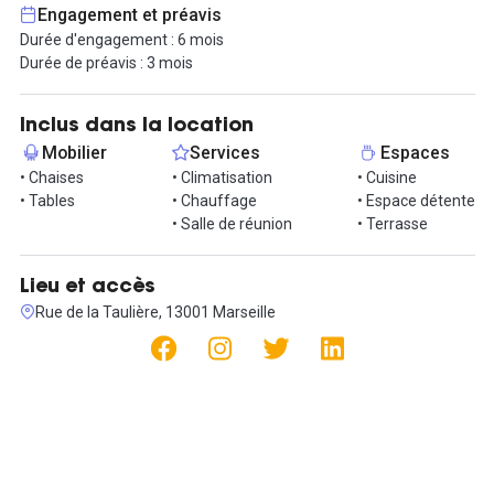
cour intérieure aménagée à l'arrière, offrant un espace de
Engagement et préavis
détente supplémentaire.
Durée d'engagement : 6 mois
Durée de préavis : 3 mois
Situé à proximité immédiate de tous commerces et transports,
ce local bénéficie d'un emplacement idéal pour développer votre
activité. Ne manquez pas cette opportunité unique de vous
Inclus dans la location
installer dans un cadre agréable et fonctionnel au cœur de
Mobilier
Services
Espaces
Marseille.
• Chaises
• Climatisation
• Cuisine
• Tables
• Chauffage
• Espace détente
Le bus de la ligne 49 ainsi que la ligne 2 de métro passent
• Salle de réunion
• Terrasse
régulièrement à l'arrêt situé au 3 Rue de la Taulière à Marseille,
facilitant ainsi les déplacements des habitants du quartier.
Lieu et accès
Pour plus d'informations ou pour organiser une visite, contactez-
Rue de la Taulière, 13001 Marseille
nous dès maintenant.