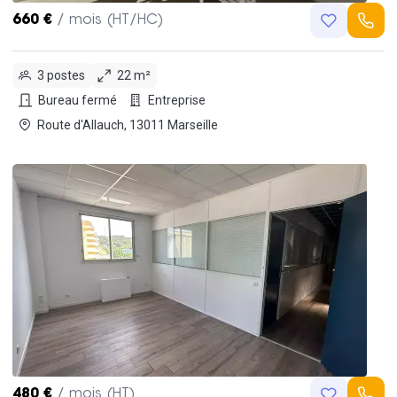
660 €
/ mois (HT/HC)
3 postes
22 m²
Bureau fermé
Entreprise
Route d'Allauch, 13011 Marseille
480 €
/ mois (HT)