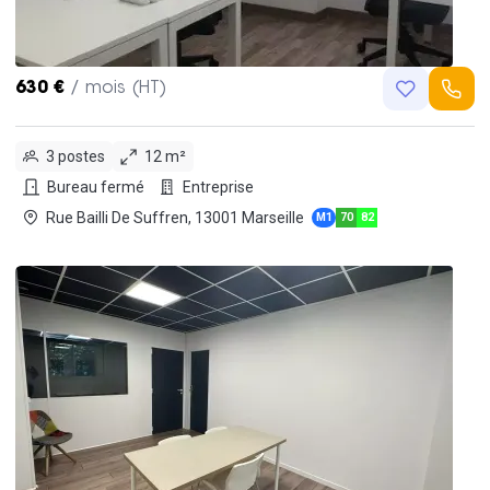
630 €
/ mois (HT)
3 postes
12 m²
Bureau fermé
Entreprise
Rue Bailli De Suffren, 13001 Marseille
M1
70
82