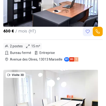
630 €
/ mois (HT)
2 postes
15 m²
Bureau fermé
Entreprise
Avenue des Olives, 13013 Marseille
M1
B3
1
Visite 3D