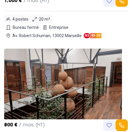
1,000 €
/ mois (HT)
4 postes
20 m²
Bureau fermé
Entreprise
Av. Robert Schuman, 13002 Marseille
M2
49
55
800 €
/ mois (HT)