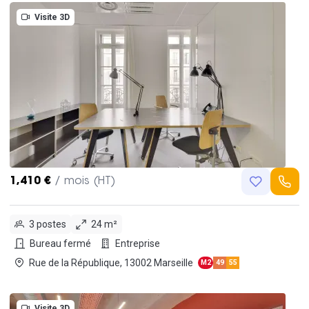
Visite 3D
1,410 €
/ mois (HT)
3 postes
24 m²
Bureau fermé
Entreprise
Rue de la République, 13002 Marseille
M2
49
55
Visite 3D