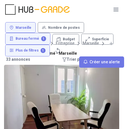
Marseille
Nombre de postes
Bureau fermé
1
Superficie
Budget
Louer un bureau
Entreprise
Marseille
Plus de filtres
1
Location de bureau fermé - Marseille
33 annonces
Trier par : Recommandations
Créer une alerte