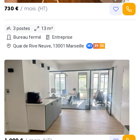
730 €
/ mois (HT)
3 postes
13 m²
Bureau fermé
Entreprise
Quai de Rive Neuve, 13001 Marseille
M1
49
55