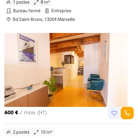
1 postes
8 m²
Bureau fermé
Entreprise
Bd Saint-Bruno, 13004 Marseille
600 €
/ mois (HT)
2 postes
10 m²