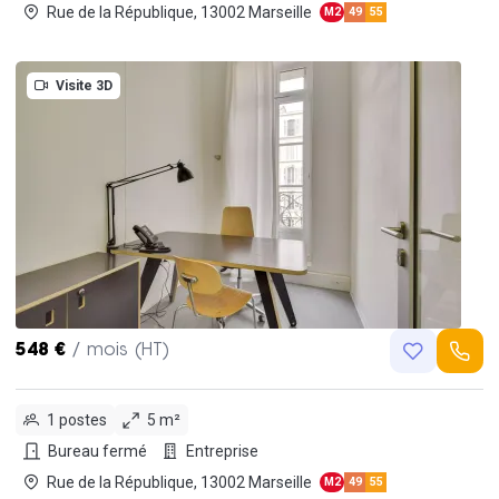
Rue de la République, 13002 Marseille
M2
49
55
Visite 3D
548 €
/ mois (HT)
1 postes
5 m²
Bureau fermé
Entreprise
Rue de la République, 13002 Marseille
M2
49
55