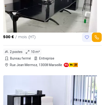
500 €
/ mois (HT)
2 postes
10 m²
Bureau fermé
Entreprise
Rue Jean Mermoz, 13008 Marseille
M2
86
23