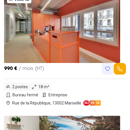
990 €
/ mois (HT)
2 postes
18 m²
Bureau fermé
Entreprise
Rue de la République, 13002 Marseille
M2
49
55