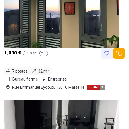
1,000 €
/ mois (HT)
7 postes
32 m²
Bureau fermé
Entreprise
Rue Emmanuel Eydoux, 13016 Marseille
36
36B
96