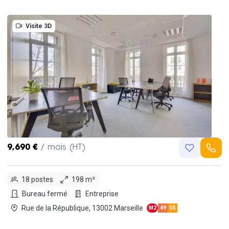
Visite 3D
9,690 €
/ mois (HT)
18 postes
198 m²
Bureau fermé
Entreprise
Rue de la République, 13002 Marseille
M2
49
55