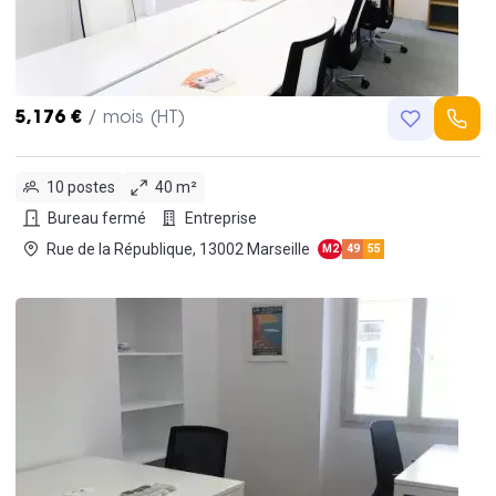
5,176 €
/ mois (HT)
10 postes
40 m²
Bureau fermé
Entreprise
Rue de la République, 13002 Marseille
M2
49
55