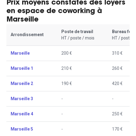
Prix moyens constatés des loyers
en espace de coworking à
Marseille
Poste de travail
Bureau fer
Arrondissement
HT / poste / mois
HT / poste /
Marseille
200 €
310 €
Marseille 1
210 €
260 €
Marseille 2
190 €
420 €
Marseille 3
-
-
Marseille 4
-
250 €
Marseille 5
-
170 €