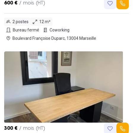
600 €
/ mois (HT)
2 postes
12 m²
Bureau fermé
Coworking
Boulevard Françoise Duparc, 13004 Marseille
300 €
/ mois (HT)