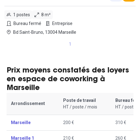
1 postes
8 m²
Bureau fermé
Entreprise
Bd Saint-Bruno, 13004 Marseille
1
Prix moyens constatés des loyers
en espace de coworking à
Marseille
Poste de travail
Bureau fer
Arrondissement
HT / poste / mois
HT / poste /
Marseille
200 €
310 €
Marseille 1
210 €
260 €