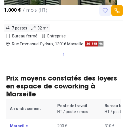
1,000 €
/ mois (HT)
7 postes
32 m²
Bureau fermé
Entreprise
Rue Emmanuel Eydoux, 13016 Marseille
36
36B
96
1
Prix moyens constatés des loyers
en espace de coworking à
Marseille
Poste de travail
Bureau fer
Arrondissement
HT / poste / mois
HT / poste /
Marseille
200 €
310 €