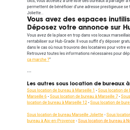
clics, vous accédez à une liste des bureaux à partager à
permettent de bénéficier d'une adresse prestigieuse se
Joliette…
Vous avez des espaces inutilis
Déposez votre annonce sur H
Vous avez de la place en trop dans vos locaux marseillais
rentabiliser sur Hub-Grade. Il vous suffit d'y déposer g
dans le cas où nous trouvons des locataires pour votre e
Retrouvez toutes les informations nécessaires pour dépo
ça marche ?
"
---
Les autres sous location de bureaux à
Sous location de bureau à Marseille 1
-
Sous location de 
Marseille 6
-
Sous location de bureau à Marseille 7
-
Sous
location de bureau à Marseille 12
-
Sous location de bure
Sous location de bureau Marseille Joliette
-
Sous locatio
bureau à Aix-en-Provence
-
Sous location de bureau à N