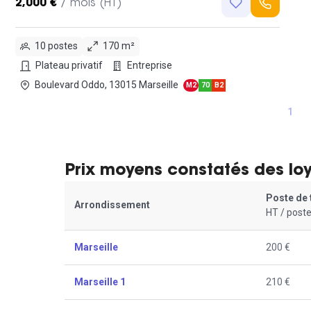
2,000 €
/ mois (HT)
10 postes
170 m²
Plateau privatif
Entreprise
Boulevard Oddo, 13015 Marseille
M2
70
B2
1
Prix moyens constatés des lo
Poste de 
Arrondissement
HT / poste
Marseille
200 €
Marseille 1
210 €