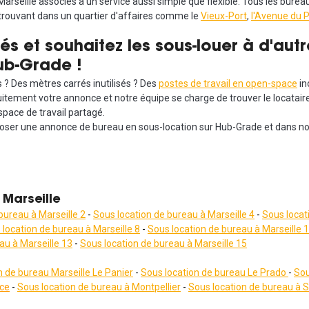
 Marseille associés à un service aussi simple que flexible. Tous les bur
 trouvant dans un quartier d'affaires comme le
Vieux-Port
,
l'Avenue du 
és et souhaitez les sous-louer à d'autr
ub-Grade !
 ? Des mètres carrés inutilisés ? Des
postes de travail en open-space
in
ratuitement votre annonce et notre équipe se charge de trouver le locat
space de travail partagé.
ser une annonce de bureau en sous-location sur Hub-Grade et dans notr
 Marseille
bureau à Marseille 2
-
Sous location de bureau à Marseille 4
-
Sous locat
 location de bureau à Marseille 8
-
Sous location de bureau à Marseille 
au à Marseille 13
-
Sous location de bureau à Marseille 15
n de bureau
Marseille Le Panier
-
Sous location de bureau
Le Prado
-
Sou
ice
-
Sous location de bureau à Montpellier
-
Sous location de bureau à 