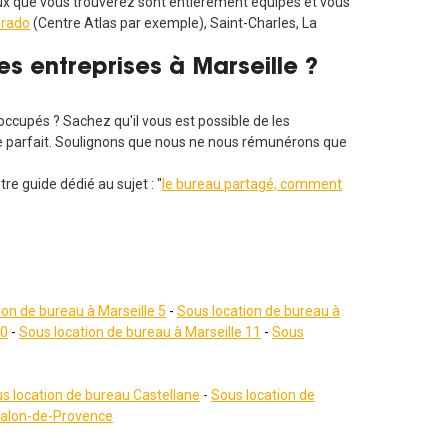
eaux que vous trouverez sont entièrement équipés et vous
Prado
(Centre Atlas par exemple), Saint-Charles, La
es entreprises à Marseille ?
occupés ? Sachez qu'il vous est possible de les
aire parfait. Soulignons que nous ne nous rémunérons que
e guide dédié au sujet : "
le bureau partagé, comment
ion de bureau à Marseille 5
-
Sous location de bureau à
10
-
Sous location de bureau à Marseille 11
-
Sous
s location de bureau Castellane
-
Sous location de
Salon-de-Provence