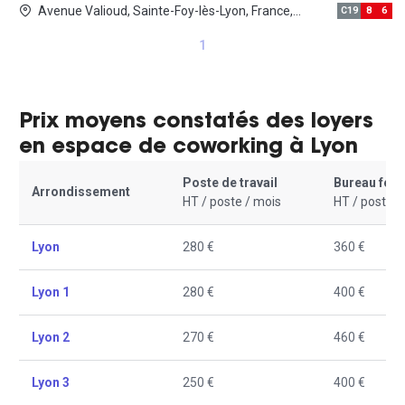
Avenue Valioud, Sainte-Foy-lès-Lyon, France,
C19
8
6
69110 Sainte-foy-les-lyon
1
Prix moyens constatés des loyers
en espace de coworking à Lyon
Poste de travail
Bureau fer
Arrondissement
HT / poste / mois
HT / poste /
Lyon
280 €
360 €
Lyon 1
280 €
400 €
Lyon 2
270 €
460 €
Lyon 3
250 €
400 €