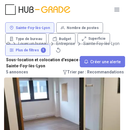
Sainte-Foy-lès-Lyon
Nombre de postes
Superficie
Type de bureau
Budget
Louer un bureau
Entreprise
Sainte-Foy-lès-Lyon
Plus de filtres
1
Sous-location et colocation d'espace de travail - 69110
Créer une alerte
Sainte-Foy-lès-Lyon
5 annonces
Trier par : Recommandations