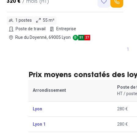
320 €
/ mois (HT)
1 postes
55 m²
Poste de travail
Entreprise
Rue du Doyenné, 69005 Lyon
D
S1
27
1
Prix moyens constatés des lo
Poste de 
Arrondissement
HT / poste
Lyon
280 €
Lyon 1
280 €