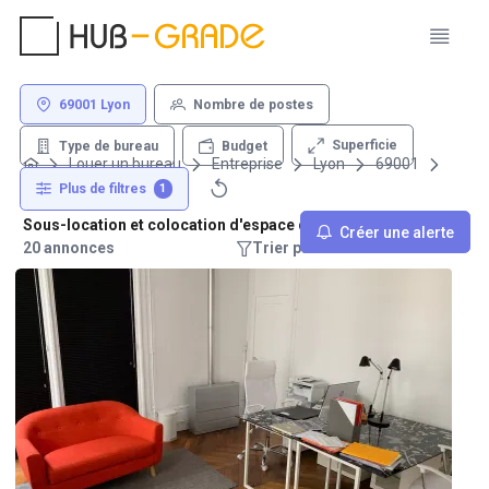
69001 Lyon
Nombre de postes
Superficie
Type de bureau
Budget
Louer un bureau
Entreprise
Lyon
69001
Plus de filtres
1
Sous-location et colocation d'espace de travail - 69001 Lyon
Créer une alerte
20 annonces
Trier par : Recommandations