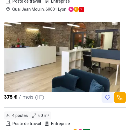
Poste de travail
Entreprise
Quai Jean Moulin, 69001 Lyon
A
C
9
375 €
/ mois (HT)
4 postes
60 m²
Poste de travail
Entreprise