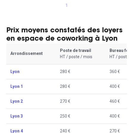
1
Prix moyens constatés des loyers
en espace de coworking à Lyon
Poste de travail
Bureau fer
Arrondissement
HT / poste / mois
HT / poste /
Lyon
280 €
360 €
Lyon 1
280 €
400 €
Lyon 2
270 €
460 €
Lyon 3
250 €
400 €
Lyon 4
240 €
270 €