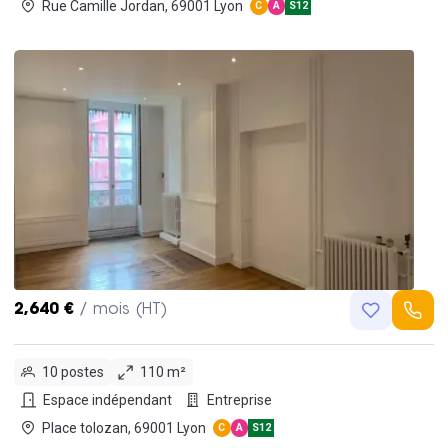
Rue Camille Jordan, 69001 Lyon
C
A
S12
2,640 €
/ mois (HT)
10 postes
110 m²
Espace indépendant
Entreprise
Place tolozan, 69001 Lyon
C
A
S12