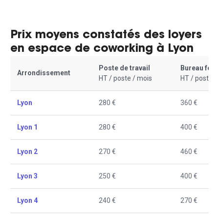
Prix moyens constatés des loyers
en espace de coworking à Lyon
Poste de travail
Bureau fer
Arrondissement
HT / poste / mois
HT / poste /
Lyon
280 €
360 €
Lyon 1
280 €
400 €
Lyon 2
270 €
460 €
Lyon 3
250 €
400 €
Lyon 4
240 €
270 €