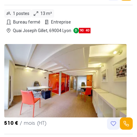
1 postes
13 m²
Bureau fermé
Entreprise
Quai Joseph Gillet, 69004 Lyon
D
90
40
510 €
/ mois (HT)