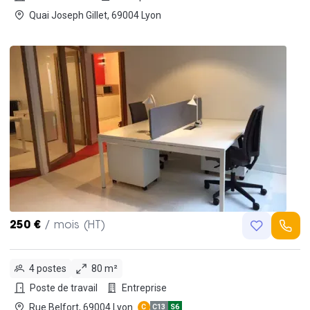
Quai Joseph Gillet, 69004 Lyon
250 €
/ mois (HT)
4 postes
80 m²
Poste de travail
Entreprise
Rue Belfort, 69004 Lyon
C
C13
S6