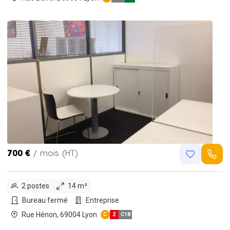
700 €
/ mois (HT)
2 postes
14 m²
Bureau fermé
Entreprise
Rue Hénon, 69004 Lyon
C
2
C18