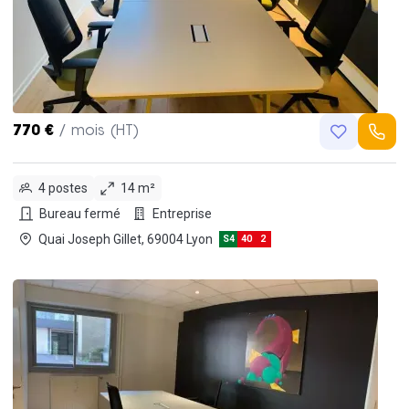
770 €
/ mois (HT)
4 postes
14 m²
Bureau fermé
Entreprise
Quai Joseph Gillet, 69004 Lyon
S4
40
2