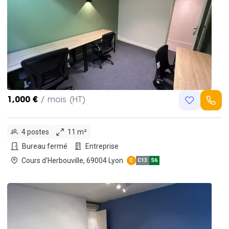
1,000 €
/ mois (HT)
4 postes
11 m²
Bureau fermé
Entreprise
Cours d'Herbouville, 69004 Lyon
C
C13
S6