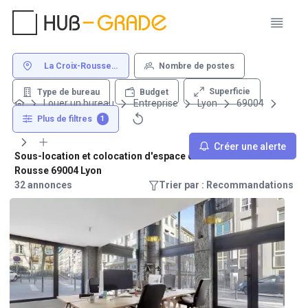
La Croix-Rousse
Nombre de postes
69004 Lyon
Superficie
Type de bureau
Budget
Louer un bureau
Entreprise
Lyon
69004
La Croix-Rousse
Plus de filtres
1
Créer une alerte
Sous-location et colocation d'espace de travail - La Croix-
Rousse 69004 Lyon
32 annonces
Trier par : Recommandations