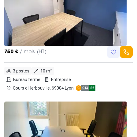
750 €
/ mois (HT)
3 postes
10 m²
Bureau fermé
Entreprise
Cours d'Herbouville, 69004 Lyon
C
C13
S6