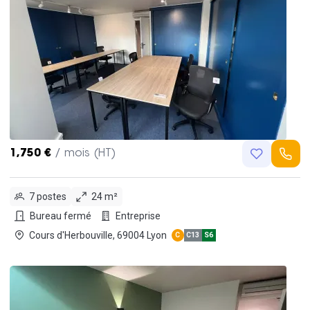
1,750 €
/ mois (HT)
7 postes
24 m²
Bureau fermé
Entreprise
Cours d'Herbouville, 69004 Lyon
C
C13
S6