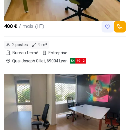
400 €
/ mois (HT)
2 postes
9 m²
Bureau fermé
Entreprise
Quai Joseph Gillet, 69004 Lyon
S4
40
2