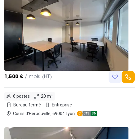
1,500 €
/ mois (HT)
6 postes
20 m²
Bureau fermé
Entreprise
Cours d'Herbouville, 69004 Lyon
C
C13
S6