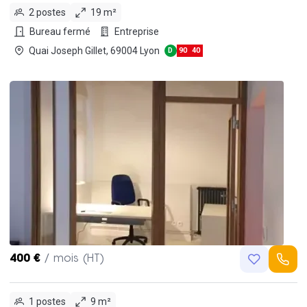
2 postes
19 m²
Bureau fermé
Entreprise
Quai Joseph Gillet, 69004 Lyon
D
90
40
400 €
/ mois (HT)
1 postes
9 m²