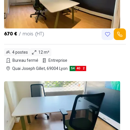
670 €
/ mois (HT)
4 postes
12 m²
Bureau fermé
Entreprise
Quai Joseph Gillet, 69004 Lyon
S4
40
2