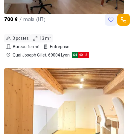
700 €
/ mois (HT)
3 postes
13 m²
Bureau fermé
Entreprise
Quai Joseph Gillet, 69004 Lyon
S4
40
2