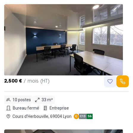
2,500 €
/ mois (HT)
10 postes
33 m²
Bureau fermé
Entreprise
Cours d'Herbouville, 69004 Lyon
C
C13
S6