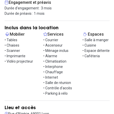
Engagement et préavis
et stations Vélo’v), facilitant ainsi les rdv clients.
Durée d'engagement : 3 mois
Durée de préavis : 1 mois
En plein du bureau partagé, une salle de réunion est mise à
disposition pour honorer vos réunions et appels.
Inclus dans la location
Les locaux sont idéalement situés, à proximité de nombreuses
Mobilier
Services
Espaces
lignes de bus, métro, et stations Vélo'v.
• Tables
• Courrier
• Salle à manger
• Chaises
• Ascenseur
• Cuisine
• Scanner
• Ménage inclus
• Espace détente
• Imprimante
• Alarme
• Caféteria
• Vidéo projecteur
• Climatisation
• Interphone
• Chauffage
• Internet
• Salle de réunion
• Contrôle d'accès
• Parking à vélo
Lieu et accès
Rue d'Algérie, 69001 Lyon