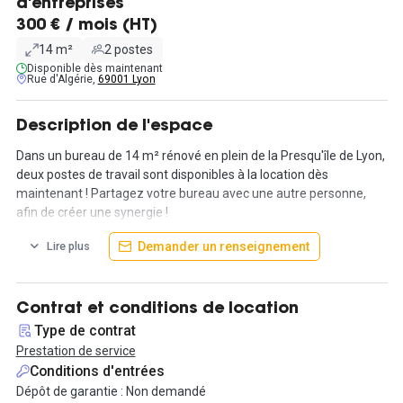
d'entreprises
300 € / mois (HT)
14 m²
2 postes
Disponible dès maintenant
Rue d'Algérie,
69001 Lyon
Description de l'espace
Dans un bureau de 14 m² rénové en plein de la Presqu'île de Lyon,
deux postes de travail sont disponibles à la location dès
maintenant ! Partagez votre bureau avec une autre personne,
afin de créer une synergie !
Demander un renseignement
Lire plus
L'espace met à disposition de nombreux services inclus : un
réseau internet via la fibre pro, le contrôle d'accès, un digicode,
des caméras ainsi que la climatisation.
Contrat et conditions de location
Ces bureaux se composent d'un petit open space de 2 postes,
Type de contrat
d’une salle de réunion, idéale pour encourager la collaboration et
Prestation de service
stimuler la productivité.
Conditions d'entrées
Parfaitement situés, ces locaux offrent une accessibilité
Dépôt de garantie : Non demandé
optimale, à quelques pas des transports en commun (métro, bus