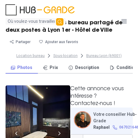
Aucun
Poste de travail dans bureau partagé de
résultat
deux postes à Lyon 1er - Hôtel de Ville
trouvé
Partager
Ajouter aux favoris
Location bureau
Sous-location
Bureau Lyon (69001)
Photos
Prix
Description
Condition
Cette annonce vous
intéresse ?
Contactez-nous !
Votre conseiller Hub-
Grade
Raphael
06702164