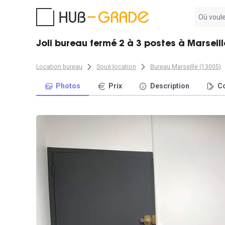
Aucun
résultat
trouvé
Joli bureau fermé 2 à 3 postes à Marseil
Location bureau
Sous-location
Bureau Marseille (13005)
Photos
Prix
Description
Co