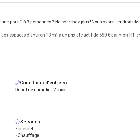
llane pour 2 à 3 personnes ? Ne cherchez plus ! Nous avons l'endroit idéa
 des espaces d'environ 13 m² à un prix attractif de 550 € par mois HT, 
ier moderne, vous permettant de vous installer et de commencer à trav
r recevoir vos clients et partenaires professionnels.
aut débit. De plus, la climatisation réversible vous garantira un envir
ices supplémentaires tels que la réception du courrier, vous permettan
Conditions d'entrées
Dépôt de garantie : 2 mois
tenant pour organiser une visite !
e travail
Services
• Internet
• Chauffage