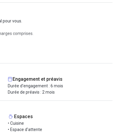
l pour vous.
charges comprises.
ailler immédiatement. De plus, vous aurez accès à une
onnement confortable tout au long de l'année.
t de gérer vos correspondances efficacement.
Engagement et préavis
Durée d'engagement : 6 mois
Durée de préavis : 2 mois
Espaces
• Cuisine
• Espace d'attente