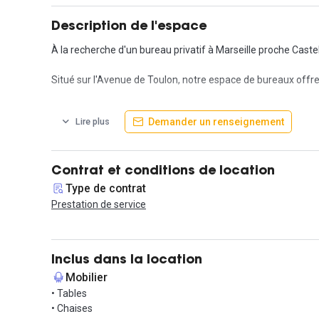
Description de l'espace
À la recherche d'un bureau privatif à Marseille proche Caste
Situé sur l'Avenue de Toulon, notre espace de bureaux offre
Les bureaux privés sont entièrement équipés avec du mobil
Demander un renseignement
Lire plus
cuisine équipée, une salle de bain et un espace d'accueil pou
Nous fournissons également une connexion Internet en WiFi h
Contrat et conditions de location
En tant que locataire, vous bénéficierez également de serv
Type de contrat
Prestation de service
Ne manquez pas cette opportunité, contactez-nous dès main
Informations complémentaires sur cet espace d
Inclus dans la location
Dans chacune des pièces :
Mobilier
Réglage de l'intensité de l'éclairage et de la température,
• Tables
Ouverture de porte à distance,
• Chaises
1 point d'eau.