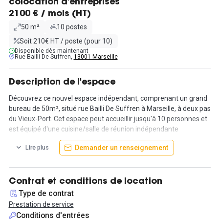
colocation d'entreprises
2100 € / mois (HT)
50 m²
10 postes
Soit 210€ HT / poste (pour 10)
Disponible dès maintenant
Rue Bailli De Suffren,
13001 Marseille
Description de l'espace
Découvrez ce nouvel espace indépendant, comprenant un grand
bureau de 50m², situé rue Bailli De Suffren à Marseille, à deux pas
du Vieux-Port. Cet espace peut accueillir jusqu'à 10 personnes et
est équipé d'une cuisine/salle de réunion indépendante
entièrement équipée pour vos besoins.
Demander un renseignement
Lire plus
Le bureau est disponible immédiatement et le tarif de location
est de 2100€ HT/ mois charges comprises. Vous pourrez ainsi
bénéficier d'un espace de travail indépendant, spacieux et
Contrat et conditions de location
confortable, avec tous les équipements nécessaires pour mener
Type de contrat
à bien vos projets.
Prestation de service
L'espace vous donne accès aux espaces communs du plateau
Conditions d'entrées