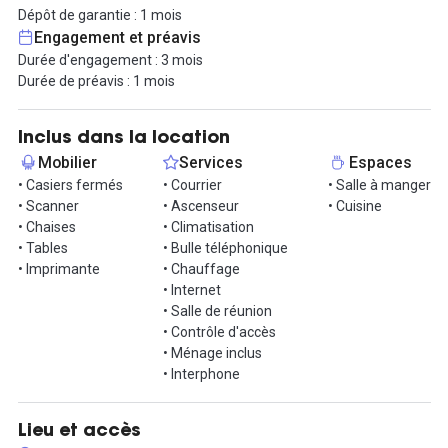
avec une deuxième cuisine, une salle de réunion et un callbox.
Dépôt de garantie : 1 mois
Vous aurez accès à de nombreux services : connexion internet
Engagement et préavis
haut débit, imprimante/scanner, réception du courrier, etc.
Durée d'engagement : 3 mois
Durée de préavis : 1 mois
N'hésitez pas à nous contacter dès maintenant pour organiser
une visite de ce bureau et découvrir toutes les fonctionnalités
qu'il offre. Nous serons ravis de répondre à toutes vos questions
Inclus dans la location
et de vous accompagner dans votre projet professionnel.
Mobilier
Services
Espaces
• Casiers fermés
• Courrier
• Salle à manger
Informations complémentaires sur cet espace de
• Scanner
• Ascenseur
• Cuisine
travail
• Chaises
• Climatisation
• Tables
• Bulle téléphonique
Accès transports :
• Imprimante
• Chauffage
M1 Vieux-Port
• Internet
T1 Noailles, T2 Canebière Capucins & T3 Cours Saint-Louis
• Salle de réunion
Bus 49, 55, 60, 82, 83, 518, 521, 540 & 583
• Contrôle d'accès
• Ménage inclus
• Interphone
Lieu et accès