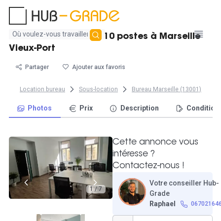
Aucun
Grand bureau fermé 10 postes à Marseille
résultat
Vieux-Port
trouvé
Partager
Ajouter aux favoris
Location bureau
Sous-location
Bureau Marseille (13001)
Photos
Prix
Description
Condition
Cette annonce vous
intéresse ?
Contactez-nous !
Votre conseiller Hub-
1 / 7
Grade
Raphael
06702164