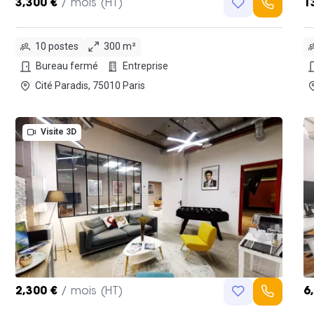
3,300 €
/ mois (HT)
1
10 postes
300 m²
Bureau fermé
Entreprise
Cité Paradis, 75010 Paris
Visite 3D
2,300 €
/ mois (HT)
6