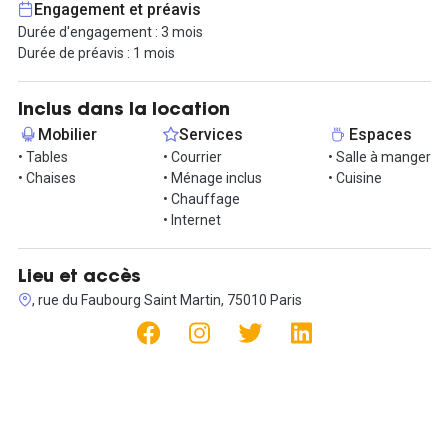
Engagement et préavis
L'activité principale de l'agence est le design graphique, et une
Durée d'engagement : 3 mois
activité connexe ou complémentaire serait idéale pour favoriser
Durée de préavis : 1 mois
les échanges et les synergies.
L'accès est direct via les lignes 4, 5 et 7 du métro parisien.
Inclus dans la location
Mobilier
Services
Espaces
Pour toute information, n'hésitez pas à nous contacter !
• Tables
• Courrier
• Salle à manger
• Chaises
• Ménage inclus
• Cuisine
• Chauffage
• Internet
Lieu et accès
, rue du Faubourg Saint Martin, 75010 Paris