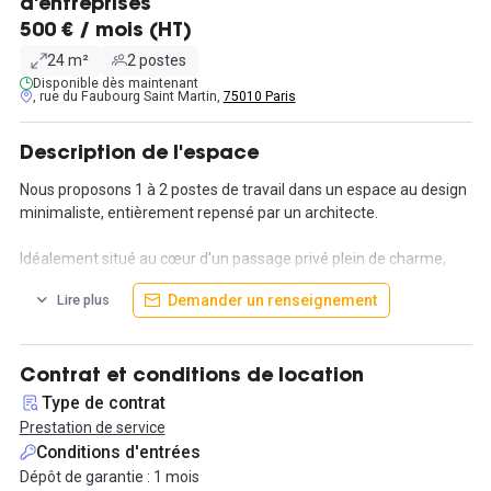
d'entreprises
500 € / mois (HT)
24 m²
2 postes
Disponible dès maintenant
, rue du Faubourg Saint Martin,
75010 Paris
Description de l'espace
Nous proposons 1 à 2 postes de travail dans un espace au design
minimaliste, entièrement repensé par un architecte.
Idéalement situé au cœur d'un passage privé plein de charme,
entre le canal Saint-Martin, la rue du Château d'Eau et le
Demander un renseignement
Lire plus
Faubourg Saint-Denis, ce local bénéficie d'un environnement
dynamique et d'un accès rapide aux gares du Nord et de l'Est,
ainsi qu'à de nombreux commerces et services de qualité.
Contrat et conditions de location
L'offre inclut des prestations de services tout compris, il ne reste
Type de contrat
plus qu'à s'installer et à travailler. Les postes de travail se trouvent
Prestation de service
en mezzanine, avec un espace déjeuner/cuisine au rez-de-
Conditions d'entrées
chaussée.
Dépôt de garantie : 1 mois