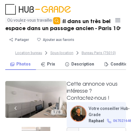
Aucun
1 à 2 postes de travail dans un très bel
résultat
espace dans un passage ancien - Paris 10ᵉ
trouvé
Partager
Ajouter aux favoris
Location bureau
Sous-location
Bureau Paris (75010)
Photos
Prix
Description
Condition
Cette annonce vous
intéresse ?
Contactez-nous !
Votre conseiller Hub-
1 / 6
Grade
Raphael
06702164