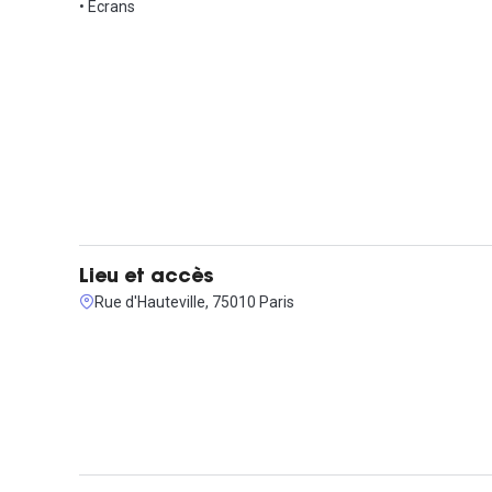
lieux de divertissement parisiens.
• Ecrans
Planifiez dès maintenant une visite pour ne pas manquer cet
Lieu et accès
Rue d'Hauteville, 75010 Paris