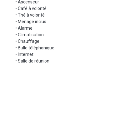
• Ascenseur
• Café à volonté
te pépite !
• Thé à volonté
• Ménage inclus
• Alarme
• Climatisation
• Chauffage
• Bulle téléphonique
• Internet
• Salle de réunion