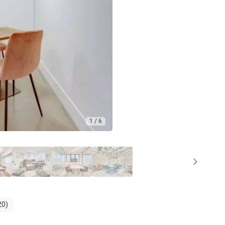
1 / 6
20)