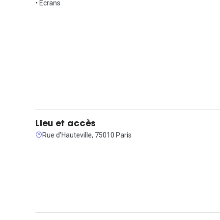
N'hésitez pas à planifier une visite dès maintenant pour ne
• Ecrans
Lieu et accès
Rue d'Hauteville, 75010 Paris