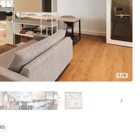
1 / 6
30)