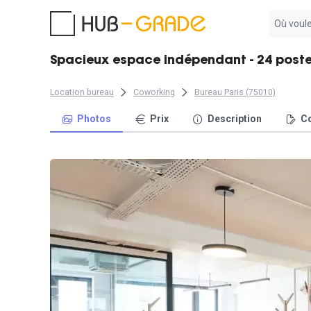
Aucun
résultat
trouvé
Spacieux espace indépendant - 24 postes 
Location bureau
Coworking
Bureau Paris (75010)
Photos
Prix
Description
Co