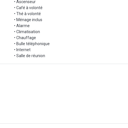
 pas manquer cette opportunité exceptionnelle !
• Ascenseur
• Café à volonté
• Thé à volonté
• Ménage inclus
• Alarme
• Climatisation
• Chauffage
• Bulle téléphonique
• Internet
• Salle de réunion