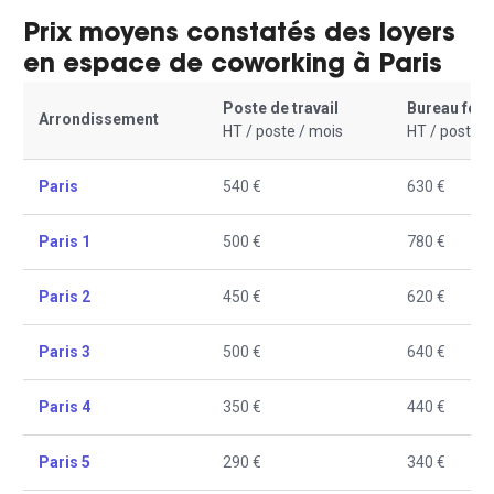
Prix moyens constatés des loyers
en espace de coworking à Paris
Poste de travail
Bureau fer
Arrondissement
HT / poste / mois
HT / poste /
Paris
540 €
630 €
Paris 1
500 €
780 €
Paris 2
450 €
620 €
Paris 3
500 €
640 €
Paris 4
350 €
440 €
Paris 5
290 €
340 €