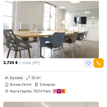
2,720 €
/ mois (HT)
8 postes
32 m²
Bureau fermé
Entreprise
Rue la Fayette, 75010 Paris
7
4
5