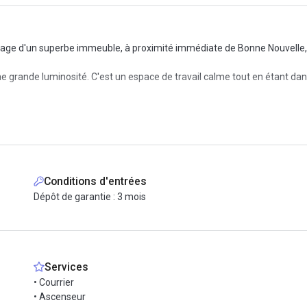
tage d'un superbe immeuble, à proximité immédiate de Bonne Nouvelle,
ne grande luminosité. C'est un espace de travail calme tout en étant da
Conditions d'entrées
Dépôt de garantie : 3 mois
tisation également.
(ligne 8 et 9), Château d'Eau (ligne 4) et Poissonnière (ligne 7).
 mois d'engagement.
Services
• Courrier
• Ascenseur