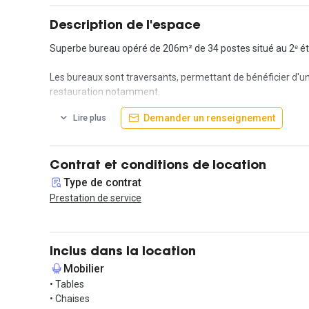
Description de l'espace
Superbe bureau opéré de 206m² de 34 postes situé au 2ᵉ é
Les bureaux sont traversants, permettant de bénéficier d'u
restauration notamment.
Demander un renseignement
Lire plus
L'espace se décompose ainsi :
- 2 openspaces
- 3 salles de réunion
- 1 phonebox
Contrat et conditions de location
- 1 espace détente
Type de contrat
- 3 sanitaires
Prestation de service
L'espace est complètement aménagé et dispose de la clima
Niveau accessibilité, on retrouve les stations Bonne Nouvelle 
Inclus dans la location
L'espace est proposé au tarif de 21 000 € HT/mois pour 18
Mobilier
Contactez-nous pour une visite !
• Tables
• Chaises