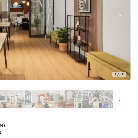
1 / 10
34)
s