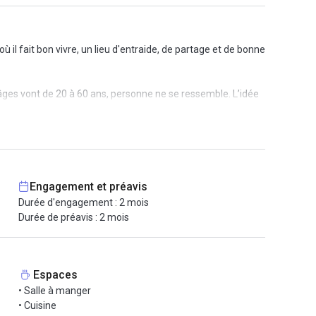
 il fait bon vivre, un lieu d'entraide, de partage et de bonne
 âges vont de 20 à 60 ans, personne ne se ressemble. L’idée
onnes.
sés au sud avec des fenêtres hautes (3m30 sous plafond) ce
 pas une blague, une vraie boule à facettes !).
Engagement et préavis
hat : un vrai petit coin de campagne au cœur de Paris !
Durée d'engagement : 2 mois
Durée de préavis : 2 mois
 pour un bureau fixe avec casier sécurisé. Une offre spéciale
Espaces
• Salle à manger
• Cuisine