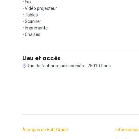
Des casiers de rangement, des micro-ondes et un frigo sont 
• Fax
Si vous voulez en savoir plus, contactez-nous par téléphone 
• Vidéo projecteur
• Tables
Informations complémentaires sur cet espace d
• Scanner
• Imprimante
2 Phones Boxs ( cabine acoustique)
• Chaises
Lieu et accès
Rue du faubourg poissonnière, 75010 Paris
À propos de Hub-Grade
Information