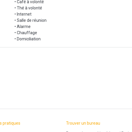
mis à disposition.
• Café à volonté
ou via la messagerie, il reste quelques places disponibles !
• Thé à volonté
• Internet
e travail
• Salle de réunion
• Alarme
• Chauffage
• Domiciliation
s pratiques
Trouver un bureau