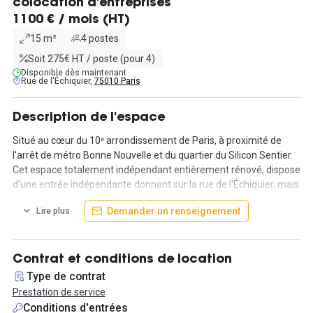
colocation d'entreprises
1100 € / mois (HT)
15 m²
4 postes
Soit 275€ HT / poste (pour 4)
Disponible dès maintenant
Rue de l'Échiquier,
75010 Paris
Description de l'espace
Situé au cœur du 10ᵉ arrondissement de Paris, à proximité de
l'arrêt de métro Bonne Nouvelle et du quartier du Silicon Sentier.
Cet espace totalement indépendant entièrement rénové, dispose
d'une entrée indépendante donnant sur la rue de l'Échiquier, mais
également d'une autre entrée commune. Ancienne Boutique,
Demander un renseignement
Lire plus
entièrement rénovée en bureau coworking, il offre une surface
de 15m² et peut accueillir jusqu'à 4 postes de travail. Il dispose
également d'un espace kitchenette et de WC privatif.
Contrat et conditions de location
Contrat flexible proposé en prestation de services. Possibilité de
Type de contrat
loyer sans TVA soit 1280€ par mois (pas de TVA).
Prestation de service
L'espace est loué meublé avec table et fauteuils. Il est fibré avec
Conditions d'entrées