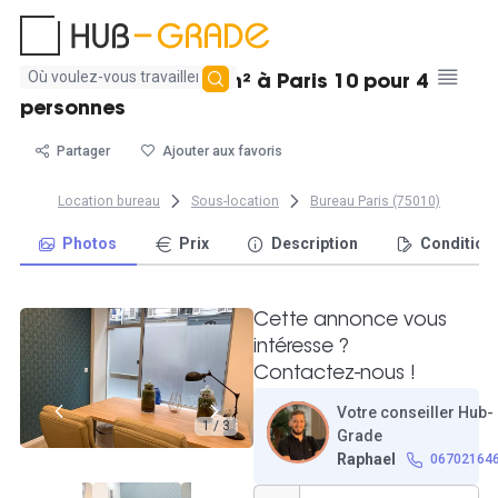
Aucun
Location bureau 15 m² à Paris 10 pour 4
résultat
personnes
trouvé
Partager
Ajouter aux favoris
Location bureau
Sous-location
Bureau Paris (75010)
Photos
Prix
Description
Condition
Cette annonce vous
intéresse ?
Contactez-nous !
Votre conseiller Hub-
1 / 3
Grade
Raphael
06702164