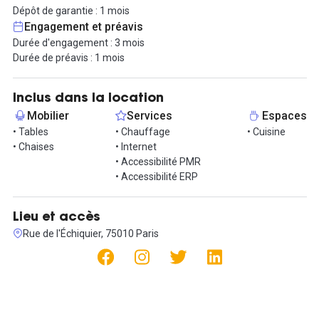
le WIFI.
Dépôt de garantie : 1 mois
Dépôt de garantie : 1 mois
Engagement et préavis
Préavis : 2 mois
Durée d'engagement : 3 mois
Durée minimum d'engagement : 3 mois.
Durée de préavis : 1 mois
Ce bureau bénéficie d’un emplacement central et offre un cadre
de travail agréable, avec toutes les commodités à deux pas et de
Inclus dans la location
nombreux bars et restaurants pour la pause déjeuner ou pour un
Mobilier
Services
Espaces
afterwork entre collègues. Vous trouverez aussi un jardin à 2
• Tables
• Chauffage
• Cuisine
minutes des bureaux.
• Chaises
• Internet
• Accessibilité PMR
Contactez-nous rapidement pour visiter ce bureau !
• Accessibilité ERP
Accessibilité:
Métro Bonne Nouvelle : Ligne 8, 9
Lieu et accès
Métro Château d'Eau : Ligne 4
Rue de l'Échiquier, 75010 Paris
Informations complémentaires sur cet espace de
travail
Local entièrement rénové et meublé avec la fibre optique.