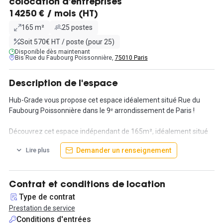
colocation d'entreprises
14250 € / mois (HT)
165 m²
25 postes
Soit 570€ HT / poste (pour 25)
Disponible dès maintenant
Bis Rue du Faubourg Poissonnière,
75010 Paris
Description de l'espace
Hub-Grade vous propose cet espace idéalement situé Rue du
Faubourg Poissonnière dans le 9ᵉ arrondissement de Paris !
Découvrez cet espace indépendant de 165m², idéalement situé
et parfaitement aménagé pour accueillir une équipe de 25
Demander un renseignement
Lire plus
personnes. À deux pas des Grands Boulevards, cet espace offre
tout le nécessaire pour un environnement de travail optimal.
L'espace comprend trois open spaces spacieux et lumineux,
Contrat et conditions de location
parfaits pour encourager la collaboration et la productivité. Deux
Type de contrat
salles de réunion sont disponibles, entièrement équipées pour
Prestation de service
vos présentations et sessions de brainstorming. Une cuisine
Conditions d'entrées