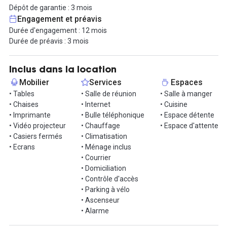
fonctionnelle et un espace déjeuner sont également à
Dépôt de garantie : 3 mois
disposition, offrant un cadre convivial pour vos pauses repas.
Engagement et préavis
Durée d'engagement : 12 mois
Pour vos moments de détente, un espace dédié est prévu,
Durée de préavis : 3 mois
permettant à votre équipe de se relaxer et de se ressourcer. De
plus, deux cabines acoustiques sont disponibles pour les appels
téléphoniques ou les travaux nécessitant une concentration
Inclus dans la location
maximale.
Mobilier
Services
Espaces
• Tables
• Salle de réunion
• Salle à manger
Profitez d'un emplacement central, offrant un accès facile aux
• Chaises
• Internet
• Cuisine
transports en commun et à une multitude de commodités. Pour
• Imprimante
• Bulle téléphonique
• Espace détente
plus d'informations ou pour organiser une visite, contactez-nous
• Vidéo projecteur
• Chauffage
• Espace d'attente
dès maintenant !
• Casiers fermés
• Climatisation
• Ecrans
• Ménage inclus
Informations complémentaires sur cet espace de
• Courrier
travail
• Domiciliation
• Contrôle d'accès
Situé dans le 9ème arrondissement, l’espace de Faubourg-
• Parking à vélo
Poissonnière est idéal pour une entreprise de 25 collaborateurs
• Ascenseur
ou plus à la recherche d’un bureau en plein cœur de Paris.
• Alarme
Cet espace indépendant de 165 m2 est entièrement rénové et