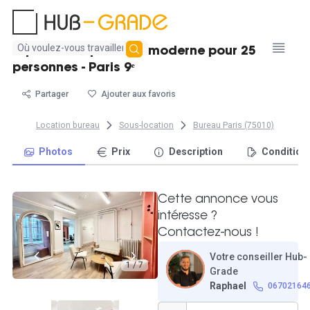
Aucun
Espace indépendant moderne pour 25
résultat
personnes - Paris 9ᵉ
trouvé
Partager
Ajouter aux favoris
Location bureau
Sous-location
Bureau Paris (75010)
Photos
Prix
Description
Condition
Cette annonce vous
intéresse ?
Contactez-nous !
Votre conseiller Hub-
1 / 7
Grade
Raphael
06702164