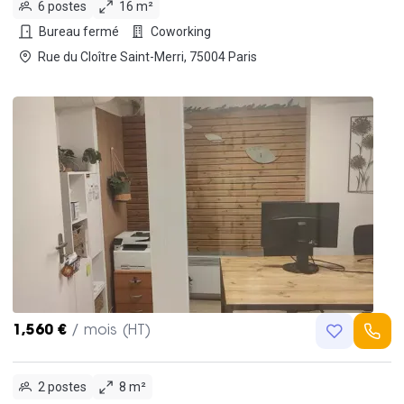
6 postes
16 m²
Bureau fermé
Coworking
Rue du Cloître Saint-Merri, 75004 Paris
1,560 €
/ mois (HT)
2 postes
8 m²