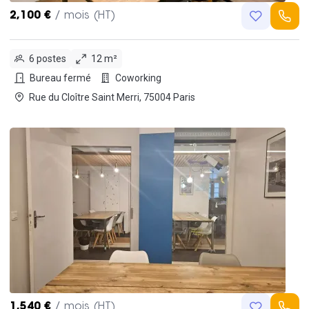
2,100 €
/ mois (HT)
6 postes
12 m²
Bureau fermé
Coworking
Rue du Cloître Saint Merri, 75004 Paris
1,540 €
/ mois (HT)