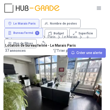
Le Marais Paris
Nombre de postes
Bureau fermé
1
Superficie
Budget
Louer un bureau
Paris
Le Marais
Plus de filtres
Location de bureau fermé - Le Marais Paris
37 annonces
Trier par : Recommandations
Créer une alerte