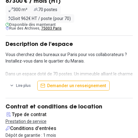
67300 € / mois (HT)
300 m²
70 postes
Soit 962€ HT / poste (pour 70)
Disponible dès maintenant
Rue des Archives,
75003 Paris
Description de l'espace
Vous cherchez des bureaux sur Paris pour vos collaborateurs ?
Installez-vous dans le quartier du Marais.
Dans un espace doté de 70 postes. Un immeuble alliant le charme
de l'ancien avec le confort moderne des équipements mis à
Demander un renseignement
Lire plus
disposition des locataires.
Cet espace de bureaux fermés est idéal pour une grande
entreprise à la recherche de locaux dans la capitale.
Contrat et conditions de location
Type de contrat
Avec un large potentiel de modification des espaces, nous serons
Prestation de service
à même de répondre à l'évolution de vos besoins au fil des
Conditions d'entrées
années. Additionnez à cela de nombreuses prestations et
Dépôt de garantie : 1 mois