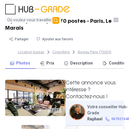
Aucun
Espace privatif pour 70 postes - Paris, Le
résultat
Marais
trouvé
Partager
Ajouter aux favoris
Location bureau
Coworking
Bureau Paris (75003)
Photos
Prix
Description
Condition
Cette annonce vous
intéresse ?
Contactez-nous !
Votre conseiller Hub-
1 / 11
Grade
Raphael
06702164