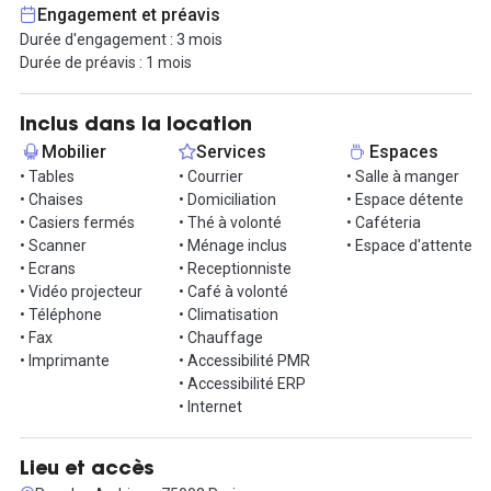
services additionnels qui sauront booster la productivité de vos
Engagement et préavis
salariés.
Durée d'engagement : 3 mois
Durée de préavis : 1 mois
Equipé d'une salle de réunion privative, cabines téléphoniques et
espaces lounge.
Inclus dans la location
À proximité des lignes de Métro 11, 8 et 1, cet immeuble est aussi
Mobilier
Services
Espaces
équipé d'un parking pour voitures et vélos sécurisé.
• Tables
• Courrier
• Salle à manger
• Chaises
• Domiciliation
• Espace détente
Invitez vos clients et collaborateurs à déjeuner dans un des
• Casiers fermés
• Thé à volonté
• Caféteria
nombreux restaurants de ce quartier dynamique et agréable !
• Scanner
• Ménage inclus
• Espace d'attente
• Ecrans
• Receptionniste
Visitez nos locaux avec Hub-Grade !
• Vidéo projecteur
• Café à volonté
• Téléphone
• Climatisation
• Fax
• Chauffage
• Imprimante
• Accessibilité PMR
• Accessibilité ERP
• Internet
Lieu et accès