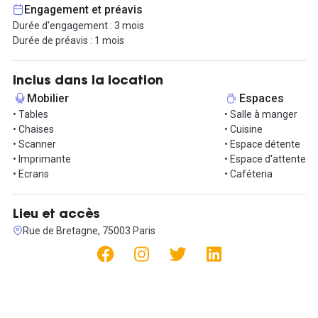
L'espace de coworking premium s'étend sur 450 m² et offre un
Engagement et préavis
accès à internet en fibre optique ainsi que tous les équipements
Durée d'engagement : 3 mois
bureautiques nécessaires. Le cadre, revisité dans un style loft
Durée de préavis : 1 mois
industriel, vous permettra de vous sentir chez vous tout en
profitant pleinement de l'expérience COWORKING REPUBLIC. De
plus, vous bénéficierez d'une grande flexibilité concernant vos
Inclus dans la location
horaires de travail, avec une vaste sélection de forfaits adaptés
Mobilier
Espaces
aux besoins de chaque membre de notre communauté.
• Tables
• Salle à manger
• Chaises
• Cuisine
Pour plus d'informations ou pour organiser une visite, n'hésitez
• Scanner
• Espace détente
pas à nous contacter !
• Imprimante
• Espace d'attente
• Ecrans
• Caféteria
Lieu et accès
Rue de Bretagne, 75003 Paris