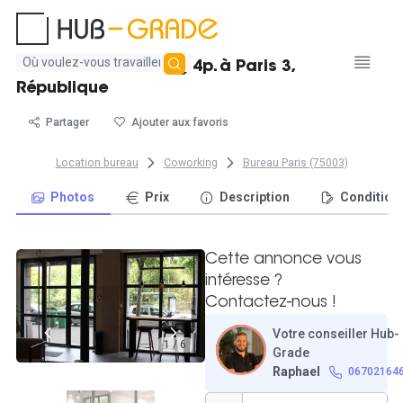
Aucun
Bureau en coworking 4p. à Paris 3,
résultat
République
trouvé
Partager
Ajouter aux favoris
Location bureau
Coworking
Bureau Paris (75003)
Photos
Prix
Description
Condition
Cette annonce vous
intéresse ?
Contactez-nous !
Votre conseiller Hub-
1 / 6
Grade
Raphael
06702164