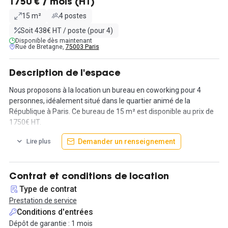
1750 € / mois (HT)
15 m²
4 postes
Soit 438€ HT / poste (pour 4)
Disponible dès maintenant
Rue de Bretagne,
75003 Paris
Description de l'espace
Nous proposons à la location un bureau en coworking pour 4
personnes, idéalement situé dans le quartier animé de la
République à Paris. Ce bureau de 15 m² est disponible au prix de
1750€ HT.
Demander un renseignement
Lire plus
Cet espace fait partie d'une communauté dynamique composée
de jeunes entrepreneurs, de startups et de travailleurs
indépendants, tous unis par un désir commun d'innovation et de
partage. Profitez d'un environnement de travail collaboratif, à
Contrat et conditions de location
proximité des stations de métro République, Temple et Arts et
Type de contrat
Métiers, au cœur du quartier historique du Marais, entouré de
Prestation de service
cafés, bars, commerces, musées et jardins.
Conditions d'entrées
Dépôt de garantie : 1 mois