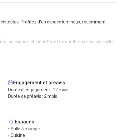
architectes. Profitez d'un espace lumineux, récemment
ion), un espace kitchenette, et de nombreux services inclus
 du Marais, à proximité de nombreuses commodités.
Engagement et préavis
Durée d'engagement : 12 mois
Durée de préavis : 2 mois
Espaces
• Salle à manger
• Cuisine