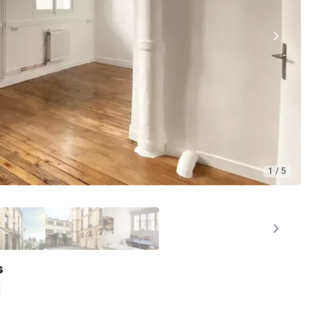
1 / 5
s