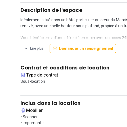
Description de l'espace
Idéalement situé dans un hôtel particulier au cœur du Mara
rénové, avec une belle hauteur sous plafond, propice à un tr
Vous bénéficierez d'une offre clé en main avec un accès 24h/
pour faciliter votre quotidien (ménage, thé, café, enlèvement 
Demander un renseignement
Lire plus
Le bureau est non meublé ; vous devrez apporter votre propre
Situé entre les stations Rambuteau (métro 11), Arts et Méti
Contrat et conditions de location
Type de contrat
Pour organiser une visite, n'hésitez pas à nous contacter !
Sous-location
Inclus dans la location
Mobilier
• Scanner
• Imprimante