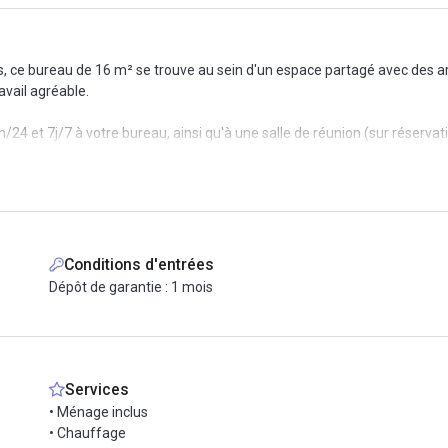
is, ce bureau de 16 m² se trouve au sein d'un espace partagé avec des 
avail agréable.
24 et 7j/7 à votre bureau, ainsi qu'à une salle de réunion (sur réservat
des déchets, chauffage, électricité, internet haut débit, etc.).
 mobilier, mais cela reste sujet à discussion.
ers (métro 3 et 11) et Hôtel de Ville (métro 1), ce bureau est au cœur
Conditions d'entrées
Dépôt de garantie : 1 mois
Services
• Ménage inclus
• Chauffage