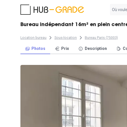
Aucun
résultat
trouvé
Bureau indépendant 16m² en plein centr
Location bureau
Sous-location
Bureau Paris (75003)
Photos
Prix
Description
Co