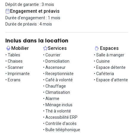
Optez pour la formule qui vous convient le mieux et bénéficiez
Dépôt de garantie : 3 mois
d'un tarif préférentiel, sans engagement ni caution.
Engagement et préavis
Personnalisez votre expérience avec des services à la carte, tels
Durée d'engagement : 1 mois
que la domiciliation, la location de salles de réunion, la gestion du
Durée de préavis : 4 mois
courrier, et bien plus encore.
Explorez cet espace aménagé autour d'une superbe rotonde de
Inclus dans la location
140m² offrant une vue panoramique à 180 degrés sur Paris.
Mobilier
Services
Espaces
Vous y profiterez d'un espace de vie "comme à la maison" pour
• Tables
• Courrier
• Salle à manger
travailler ou vous détendre, ainsi que d'un coin déjeuner avec une
• Chaises
• Domiciliation
• Cuisine
cuisine ouverte entièrement équipée. En bonus, sont inclus thé,
• Scanner
• Ascenseur
• Espace détente
café colombien premium et fruits en libre-service.
• Imprimante
• Receptionniste
• Caféteria
• Ecrans
• Café à volonté
• Espace d'attente
Alors n'attendez plus et contactez-nous pour une visite !
• Chauffage
• Climatisation
• Alarme
• Ménage inclus
• Thé à volonté
• Accessibilité ERP
• Contrôle d'accès
• Bulle téléphonique