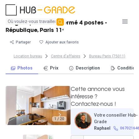
Aucun
Magnifique bureau fermé 4 postes -
résultat
République, Paris 11ᵉ
trouvé
Partager
Ajouter aux favoris
Location bureau
Centre d'affaires
Bureau Paris (75011)
Photos
Prix
Description
Condition
Cette annonce vous
intéresse ?
Contactez-nous !
Votre conseiller Hub-
1 / 20
Grade
Raphael
06702164