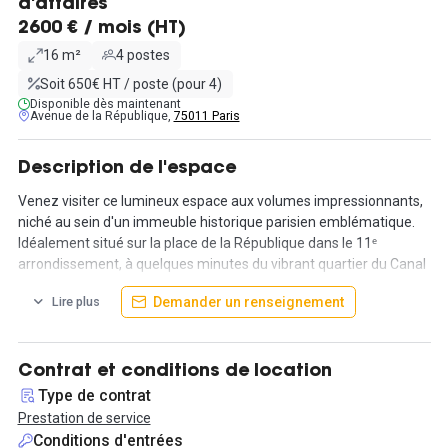
d'affaires
2600 € / mois (HT)
16 m²
4 postes
Soit 650€ HT / poste (pour 4)
Disponible dès maintenant
Avenue de la République,
75011 Paris
Description de l'espace
Venez visiter ce lumineux espace aux volumes impressionnants,
niché au sein d'un immeuble historique parisien emblématique.
Idéalement situé sur la place de la République dans le 11ᵉ
arrondissement, à quelques minutes du vibrant quartier du Canal
Saint-Martin.
Demander un renseignement
Lire plus
Profitez de ce somptueux bureau privatif, conçu pour accueillir
votre équipe de 4 personnes, avec un mobilier de qualité et de
nombreux services qualitatifs.
Contrat et conditions de location
Les 6 salles de réunion, spacieuses et décorées avec élégance,
Type de contrat
sont dotées de mobilier haut de gamme.
Prestation de service
Conditions d'entrées