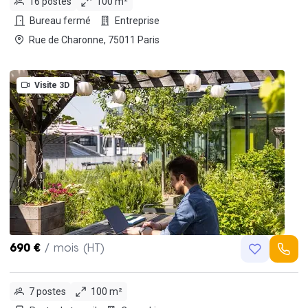
16 postes
100 m²
Bureau fermé
Entreprise
Rue de Charonne, 75011 Paris
Visite 3D
690 €
/ mois (HT)
7 postes
100 m²