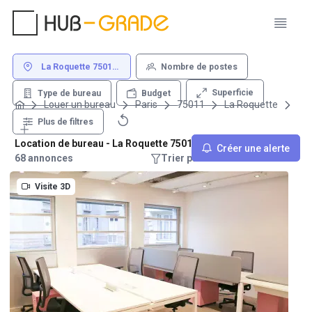
La Roquette 75011
Nombre de postes
Paris
Superficie
Type de bureau
Budget
Louer un bureau
Paris
75011
La Roquette
Plus de filtres
Location de bureau - La Roquette 75011 Paris
Créer une alerte
68 annonces
Trier par : Recommandations
Visite 3D